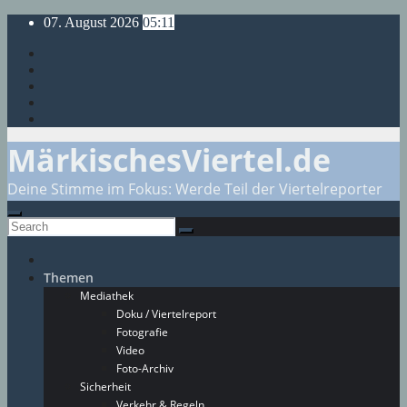
Skip
07. August 2026
05:11
to
content
MärkischesViertel.de
Deine Stimme im Fokus: Werde Teil der Viertelreporter
Themen
Mediathek
Doku / Viertelreport
Fotografie
Video
Foto-Archiv
Sicherheit
Verkehr & Regeln