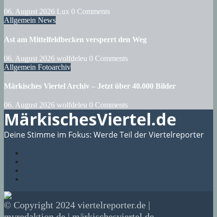
06. August 2026
Lux
0 Comments
Allgemein
News
Ast am Mittelfeldbecken versperrt den Weg
06. August 2026
wolfdeleu
0 Comments
Allgemein
Fotoarchiv
Märkisches Viertel Archiv – Jetzt über 40.000 Bilder
06. August 2026
wolfdeleu
0 Comments
MärkischesViertel.de
Deine Stimme im Fokus: Werde Teil der Viertelreporter
© Copyright 2024 viertelreporter.de |
mvredaktion.de | märkischesviertel.de