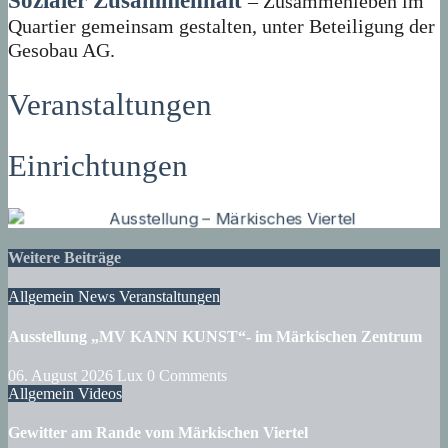
Sozialer Zusammenhalt
– Zusammenleben im
Quartier gemeinsam gestalten, unter Beteiligung der
Gesobau AG.
Veranstaltungen
Einrichtungen
Weitere Beiträge
Allgemein
News
Veranstaltungen
Ausstellung „MV KANN KUNST“- im Märkischen Zentrum
06. August 2026
Lux
0 Comments
Allgemein
Videos
Gewitter am Rande vom Märkischen Viertel