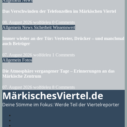
Allgemein
News
Das Verschwinden der Telefonzellen im Märkischen Viertel
08. August 2026
wolfdeleu
0 Comments
Allgemein
News
Sicherheit
Wissenswert
Immer wieder an der Tür: Vertreter, Drücker – und manchmal
auch Betrüger
07. August 2026
wolfdeleu
1 Comments
Allgemein
Fotos
Die Atmosphäre vergangener Tage – Erinnerungen an das
Märkische Zentrum
07. August 2026
wolfdeleu
8 Comments
MärkischesViertel.de
Deine Stimme im Fokus: Werde Teil der Viertelreporter