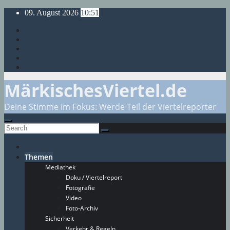
Skip
09. August 2026
10:51
to
content
MärkischesViertel.de
Deine Stimme im Fokus: Werde Teil der Viertelreporter
Themen
Mediathek
Doku / Viertelreport
Fotografie
Video
Foto-Archiv
Sicherheit
Verkehr & Regeln