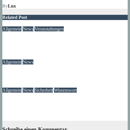
By
Lux
Related Post
Allgemein
News
Veranstaltungen
Modegeschichte zum Selbermachen: Kreative Workshopreihe
startet im Märkischen Viertel
08. August 2026
wolfdeleu
Allgemein
News
Das Verschwinden der Telefonzellen im Märkischen Viertel
08. August 2026
wolfdeleu
Allgemein
News
Sicherheit
Wissenswert
Immer wieder an der Tür: Vertreter, Drücker – und manchmal
auch Betrüger
07. August 2026
wolfdeleu
Schreibe einen Kommentar