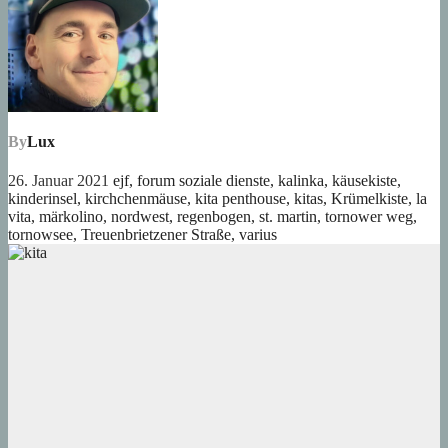
By
Lux
26. Januar 2021
ejf
,
forum soziale dienste
,
kalinka
,
käusekiste
,
kinderinsel
,
kirchchenmäuse
,
kita penthouse
,
kitas
,
Krümelkiste
,
la
vita
,
märkolino
,
nordwest
,
regenbogen
,
st. martin
,
tornower weg
,
tornowsee
,
Treuenbrietzener Straße
,
varius