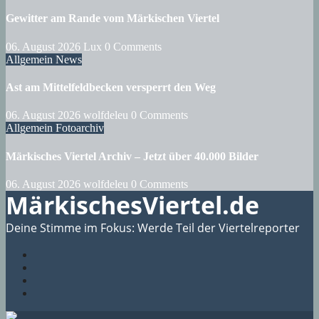
Gewitter am Rande vom Märkischen Viertel
06. August 2026
Lux
0 Comments
Allgemein
News
Ast am Mittelfeldbecken versperrt den Weg
06. August 2026
wolfdeleu
0 Comments
Allgemein
Fotoarchiv
Märkisches Viertel Archiv – Jetzt über 40.000 Bilder
06. August 2026
wolfdeleu
0 Comments
MärkischesViertel.de
Deine Stimme im Fokus: Werde Teil der Viertelreporter