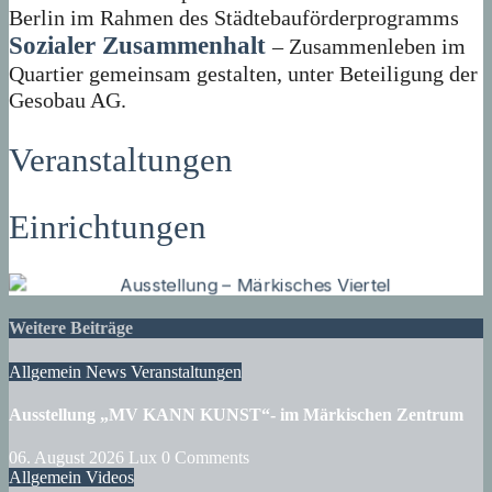
Berlin im Rahmen des Städtebauförderprogramms
Sozialer Zusammenhalt
– Zusammenleben im
Quartier gemeinsam gestalten, unter Beteiligung der
Gesobau AG.
Veranstaltungen
Einrichtungen
Weitere Beiträge
Allgemein
News
Veranstaltungen
Ausstellung „MV KANN KUNST“- im Märkischen Zentrum
06. August 2026
Lux
0 Comments
Allgemein
Videos