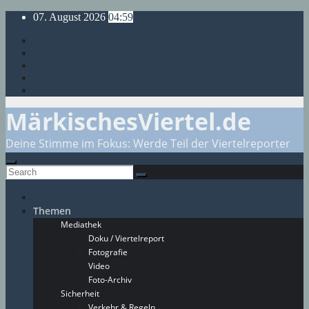
Skip
07. August 2026
04:59
to
content
MärkischesViertel.de
Deine Stimme im Fokus: Werde Teil der Viertelreporter
Themen
Mediathek
Doku / Viertelreport
Fotografie
Video
Foto-Archiv
Sicherheit
Verkehr & Regeln