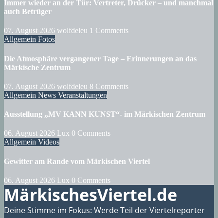
Immer wieder an der Tür: Vertreter, Drücker – und manchmal
auch Betrüger
07. August 2026
wolfdeleu
1 Comments
Allgemein
Fotos
Die Atmosphäre vergangener Tage – Erinnerungen an das
Märkische Zentrum
07. August 2026
wolfdeleu
8 Comments
Allgemein
News
Veranstaltungen
Ausstellung „MV KANN KUNST“- im Märkischen Zentrum
06. August 2026
Lux
0 Comments
Allgemein
Videos
Gewitter am Rande vom Märkischen Viertel
06. August 2026
Lux
0 Comments
MärkischesViertel.de
Deine Stimme im Fokus: Werde Teil der Viertelreporter