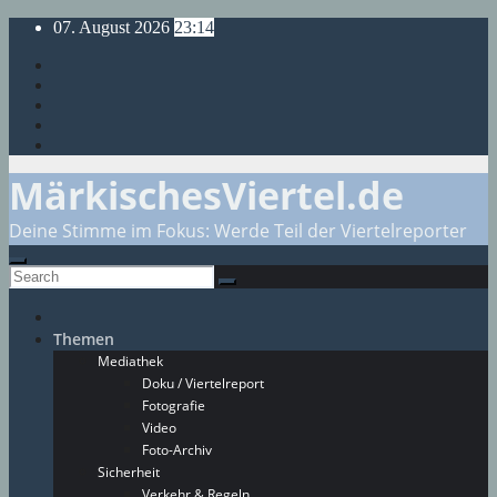
Skip
07. August 2026
23:14
to
content
MärkischesViertel.de
Deine Stimme im Fokus: Werde Teil der Viertelreporter
Themen
Mediathek
Doku / Viertelreport
Fotografie
Video
Foto-Archiv
Sicherheit
Verkehr & Regeln