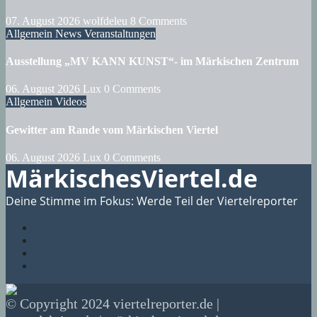
07. August 2026
wolfdeleu
8 Comments
Allgemein
News
Veranstaltungen
Ausstellung „MV KANN KUNST“- im Märkischen Zentrum
06. August 2026
Lux
0 Comments
Allgemein
Videos
Gewitter am Rande vom Märkischen Viertel
06. August 2026
Lux
0 Comments
MärkischesViertel.de
Deine Stimme im Fokus: Werde Teil der Viertelreporter
© Copyright 2024 viertelreporter.de |