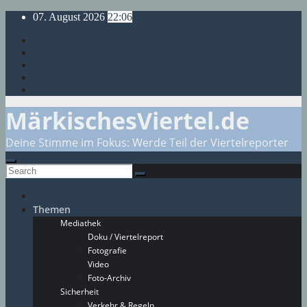
Skip
07. August 2026
22:06
to
content
MärkischesViertel.de
Deine Stimme im Fokus: Werde Teil der Viertelreporter
Themen
Mediathek
Doku / Viertelreport
Fotografie
Video
Foto-Archiv
Sicherheit
Verkehr & Regeln