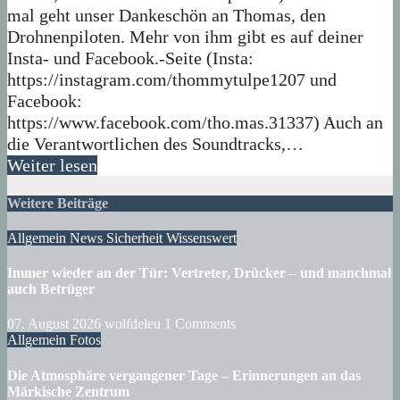
mal geht unser Dankeschön an Thomas, den
Drohnenpiloten. Mehr von ihm gibt es auf deiner
Insta- und Facebook.-Seite (Insta:
https://instagram.com/thommytulpe1207 und
Facebook:
https://www.facebook.com/tho.mas.31337) Auch an
die Verantwortlichen des Soundtracks,…
Weiter lesen
Weitere Beiträge
Allgemein
News
Sicherheit
Wissenswert
Immer wieder an der Tür: Vertreter, Drücker – und manchmal
auch Betrüger
07. August 2026
wolfdeleu
1 Comments
Allgemein
Fotos
Die Atmosphäre vergangener Tage – Erinnerungen an das
Märkische Zentrum