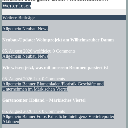
Weiter lesen
Weitere Beiträge
Allgemein
Neubau
News
Neubau-Update: Wohnprojekt am Wilhelmsruher Damm
05. August 2026
wolfdeleu
0 Comments
Allgemein
Neubau
News
Wir wissen jetzt, was mit unserem Brunnen passiert ist
05. August 2026
Lux
0 Comments
Allgemein
Banner
Blumenladen/Floristik
Geschäfte und
Unternehmen im Märkischen Viertel
Gartencenter Holland – Märkisches Viertel
05. August 2026
Lux
0 Comments
Allgemein
Banner
Fotos
Künstliche Intelligenz
Viertelreporter
Aktionen