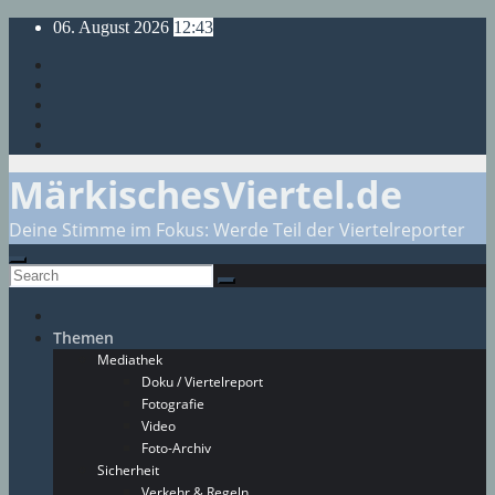
Skip
06. August 2026
12:43
to
content
MärkischesViertel.de
Deine Stimme im Fokus: Werde Teil der Viertelreporter
Themen
Mediathek
Doku / Viertelreport
Fotografie
Video
Foto-Archiv
Sicherheit
Verkehr & Regeln