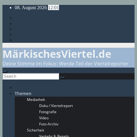
Skip
08. August 2026
12:01
to
content
MärkischesViertel.de
Deine Stimme im Fokus: Werde Teil der Viertelreporter
Themen
Mediathek
Doku / Viertelreport
Fotografie
Video
Foto-Archiv
Sicherheit
Verkehr & Regeln