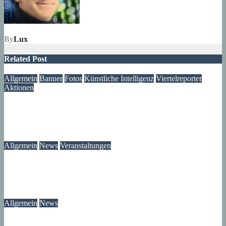
By
Lux
Related Post
Allgemein
Banner
Fotos
Künstliche Intelligenz
Viertelreporter
Aktionen
Ein Fenster in die Vergangenheit: Wir restaurieren Historische
Aufnahmen aus dem Märkischen Viertel
09. August 2026
Lux
Allgemein
News
Veranstaltungen
Modegeschichte zum Selbermachen: Kreative Workshopreihe
startet im Märkischen Viertel
08. August 2026
wolfdeleu
Allgemein
News
Das Verschwinden der Telefonzellen im Märkischen Viertel