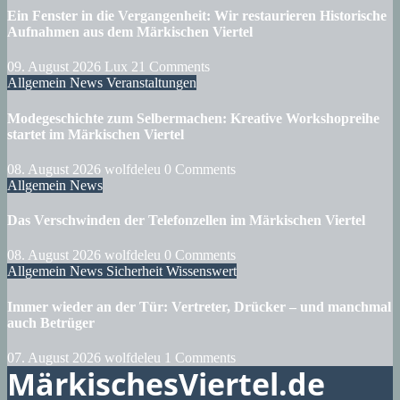
Ein Fenster in die Vergangenheit: Wir restaurieren Historische
Aufnahmen aus dem Märkischen Viertel
09. August 2026
Lux
21 Comments
Allgemein
News
Veranstaltungen
Modegeschichte zum Selbermachen: Kreative Workshopreihe
startet im Märkischen Viertel
08. August 2026
wolfdeleu
0 Comments
Allgemein
News
Das Verschwinden der Telefonzellen im Märkischen Viertel
08. August 2026
wolfdeleu
0 Comments
Allgemein
News
Sicherheit
Wissenswert
Immer wieder an der Tür: Vertreter, Drücker – und manchmal
auch Betrüger
07. August 2026
wolfdeleu
1 Comments
MärkischesViertel.de