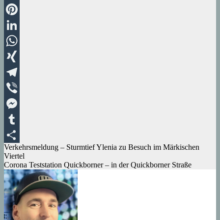
Email
Pinterest
LinkedIn
WhatsApp
XING
Telegram
Viber
Messenger
Tumblr
Beitragsnavigation
Verkehrsmeldung – Sturmtief Ylenia zu Besuch im Märkischen
Teilen
Viertel
Corona Teststation Quickborner – in der Quickborner Straße