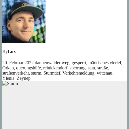
By
Lux
20. Februar 2022
dannenwalder weg
,
gesperrt
,
märkisches viertel
,
Orkan
,
querungshilfe
,
reinickendorf
,
sperrung
,
stau
,
straße
,
straßenverkehr
,
sturm
,
Sturmtief
,
Verkehrsmeldung
,
wittenau
,
Ylenia
,
Zeynep