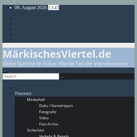
Skip
09. August 2026
13:45
to
content
MärkischesViertel.de
Deine Stimme im Fokus: Werde Teil der Viertelreporter
Themen
Mediathek
Doku / Viertelreport
Fotografie
Video
Foto-Archiv
Sicherheit
Verkehr & Regeln