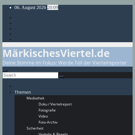
Skip
06. August 2026
20:09
to
content
MärkischesViertel.de
Deine Stimme im Fokus: Werde Teil der Viertelreporter
Themen
Mediathek
Doku / Viertelreport
Fotografie
Video
Foto-Archiv
Sicherheit
Verkehr & Regeln