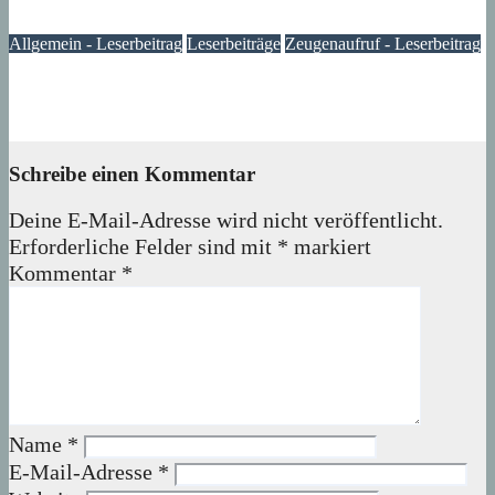
06. Oktober 2023
Lexi
Allgemein - Leserbeitrag
Leserbeiträge
Zeugenaufruf - Leserbeitrag
Dieb bekommt Muffensausen: Kinderfahrrad kehrt zurück
05. Oktober 2023
Verena
Schreibe einen Kommentar
Deine E-Mail-Adresse wird nicht veröffentlicht.
Erforderliche Felder sind mit
*
markiert
Kommentar
*
Name
*
E-Mail-Adresse
*