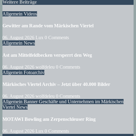
Weitere Beiträge
Allgemein
Videos
Gewitter am Rande vom Märkischen Viertel
06. August 2026
Lux
0 Comments
Allgemein
News
Ast am Mittelfeldbecken versperrt den Weg
06. August 2026
wolfdeleu
0 Comments
Allgemein
Fotoarchiv
Märkisches Viertel Archiv – Jetzt über 40.000 Bilder
06. August 2026
wolfdeleu
0 Comments
Allgemein
Banner
Geschäfte und Unternehmen im Märkischen
Viertel
News
MOTAWI Bowling am Zerpenschleuser Ring
06. August 2026
Lux
0 Comments