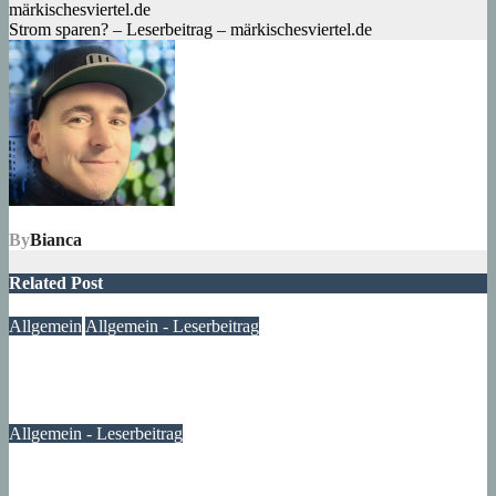
märkischesviertel.de
Strom sparen? – Leserbeitrag – märkischesviertel.de
By
Bianca
Related Post
Allgemein
Allgemein - Leserbeitrag
Ein Fenster zum Frieden – ein Anfang, kein Ende
10. Januar 2024
Lux
Allgemein - Leserbeitrag
Müllsammelaktion im Märkischen Viertel – Leserbeitrag