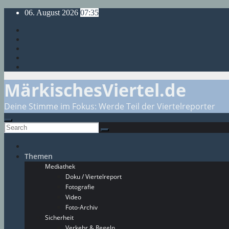
Skip
06. August 2026
07:35
to
content
MärkischesViertel.de
Deine Stimme im Fokus: Werde Teil der Viertelreporter
Themen
Mediathek
Doku / Viertelreport
Fotografie
Video
Foto-Archiv
Sicherheit
Verkehr & Regeln