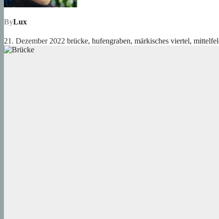
By
Lux
21. Dezember 2022
brücke
,
hufengraben
,
märkisches viertel
,
mittelfe