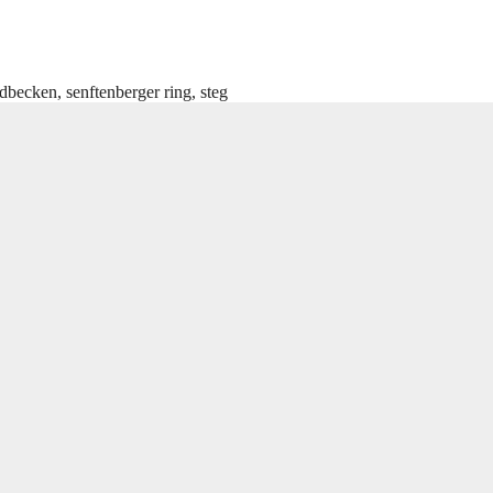
ldbecken
,
senftenberger ring
,
steg