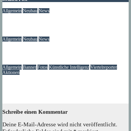
Allgemein
Neubau
News
Neubau-Update: Wohnprojekt am Wilhelmsruher Damm
05. August 2026
wolfdeleu
Allgemein
Neubau
News
Wir wissen jetzt, was mit unserem Brunnen passiert ist
05. August 2026
Lux
Allgemein
Banner
Fotos
Künstliche Intelligenz
Viertelreporter
Aktionen
Ein Fenster in die Vergangenheit: Wir restaurieren Historische
Aufnahmen aus dem Märkischen Viertel
04. August 2026
Lux
Schreibe einen Kommentar
Deine E-Mail-Adresse wird nicht veröffentlicht.