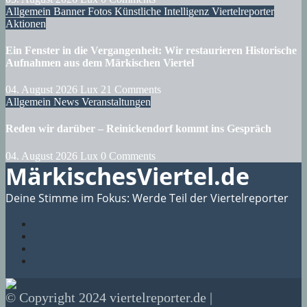
Allgemein
Banner
Fotos
Künstliche Intelligenz
Viertelreporter
Aktionen
Ein Fenster in die Vergangenheit: Wir restaurieren Historische
Aufnahmen aus dem Märkischen Viertel
04. August 2026
Lux
21 Comments
Allgemein
News
Veranstaltungen
Reden wir darüber – Reinickendorf kommt ins Gespräch
04. August 2026
Lux
0 Comments
MärkischesViertel.de
Deine Stimme im Fokus: Werde Teil der Viertelreporter
© Copyright 2024 viertelreporter.de |