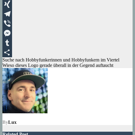
WhatsApp
XING
Telegram
Viber
Messenger
Tumblr
Beitragsnavigation
Suche nach Hobbyfunkerinnen und Hobbyfunkern im Viertel
Teilen
Wieso dieses Logo gerade überall in der Gegend auftaucht
By
Lux
Related Post