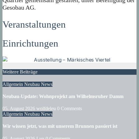
Quartier gemeinsam gestalten, unter Beteiligung der
Gesobau AG.
Veranstaltungen
Einrichtungen
Weitere Beiträge
Allgemein
Neubau
News
Neubau-Update: Wohnprojekt am Wilhelmsruher Damm
05. August 2026
wolfdeleu
0 Comments
Allgemein
Neubau
News
Wir wissen jetzt, was mit unserem Brunnen passiert ist
05. August 2026
Lux
0 Comments