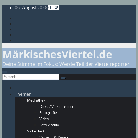
Skip
06. August 2026
01:49
to
content
MärkischesViertel.de
Deine Stimme im Fokus: Werde Teil der Viertelreporter
Themen
Mediathek
Doku / Viertelreport
Fotografie
Video
Foto-Archiv
Sicherheit
Verkehr & Regeln