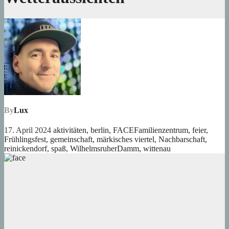
By
Lux
17. April 2024
aktivitäten
,
berlin
,
FACEFamilienzentrum
,
feier
,
Frühlingsfest
,
gemeinschaft
,
märkisches viertel
,
Nachbarschaft
,
reinickendorf
,
spaß
,
WilhelmsruherDamm
,
wittenau