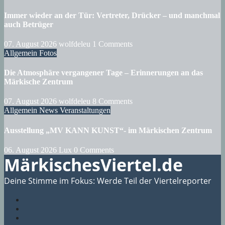
Immer wieder an der Tür: Vertreter, Drücker – und manchmal
auch Betrüger
07. August 2026
wolfdeleu
1 Comments
Allgemein
Fotos
Die Atmosphäre vergangener Tage – Erinnerungen an das
Märkische Zentrum
07. August 2026
wolfdeleu
8 Comments
Allgemein
News
Veranstaltungen
Ausstellung „MV KANN KUNST“- im Märkischen Zentrum
06. August 2026
Lux
0 Comments
MärkischesViertel.de
Deine Stimme im Fokus: Werde Teil der Viertelreporter