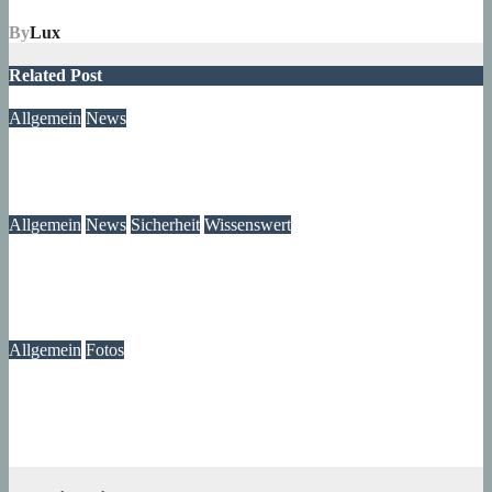
By
Lux
Related Post
Allgemein
News
Das Verschwinden der Telefonzellen im Märkischen Viertel
08. August 2026
wolfdeleu
Allgemein
News
Sicherheit
Wissenswert
Immer wieder an der Tür: Vertreter, Drücker – und manchmal
auch Betrüger
07. August 2026
wolfdeleu
Allgemein
Fotos
Die Atmosphäre vergangener Tage – Erinnerungen an das
Märkische Zentrum
07. August 2026
wolfdeleu