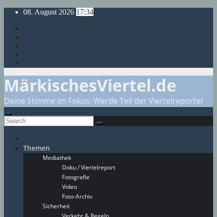
Skip
08. August 2026
17:34
to
content
MärkischesViertel.de
Deine Stimme im Fokus: Werde Teil der Viertelreporter
Themen
Mediathek
Doku / Viertelreport
Fotografie
Video
Foto-Archiv
Sicherheit
Verkehr & Regeln