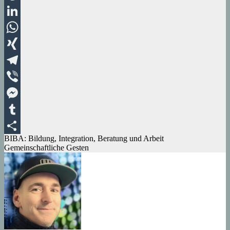
Pinterest
LinkedIn
WhatsApp
XING
Telegram
Viber
Messenger
Tumblr
Beitragsnavigation
BIBA: Bildung, Integration, Beratung und Arbeit
Teilen
Gemeinschaftliche Gesten