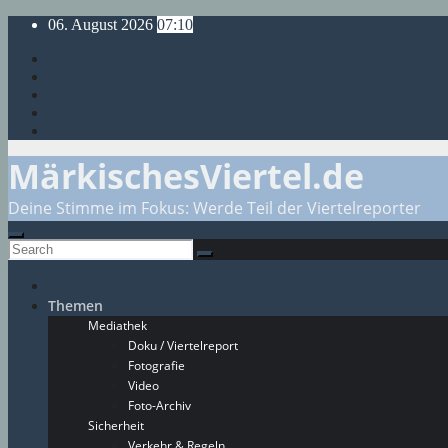
Skip
06. August 2026
07:10
to
content
MärkischesViertel.de
Deine Stimme im Fokus: Werde Teil der Viertelreporter
Themen
Mediathek
Doku / Viertelreport
Fotografie
Video
Foto-Archiv
Sicherheit
Verkehr & Regeln