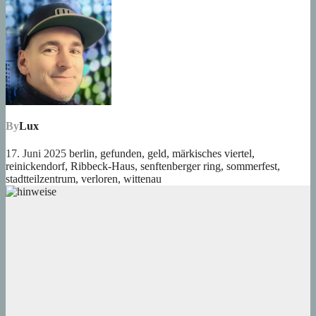
By
Lux
17. Juni 2025
berlin
,
gefunden
,
geld
,
märkisches viertel
,
reinickendorf
,
Ribbeck-Haus
,
senftenberger ring
,
sommerfest
,
stadtteilzentrum
,
verloren
,
wittenau