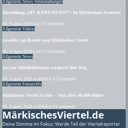
Allgemein
News
Veranstaltungen
Ausstellung „MV KANN KUNST“- im Märkischen Zentrum
06. August 2026
Lux
0 Comments
Allgemein
Videos
Gewitter am Rande vom Märkischen Viertel
06. August 2026
Lux
0 Comments
Allgemein
News
Ast am Mittelfeldbecken versperrt den Weg
06. August 2026
wolfdeleu
0 Comments
Allgemein
Fotoarchiv
Märkisches Viertel Archiv – Jetzt über 40.000 Bilder
06. August 2026
wolfdeleu
0 Comments
MärkischesViertel.de
Deine Stimme im Fokus: Werde Teil der Viertelreporter