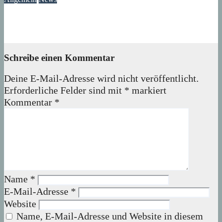
Ast am Mittelfeldbecken versperrt den Weg
06. August 2026
wolfdeleu
Schreibe einen Kommentar
Deine E-Mail-Adresse wird nicht veröffentlicht.
Erforderliche Felder sind mit
*
markiert
Kommentar
*
Name
*
E-Mail-Adresse
*
Website
Name, E-Mail-Adresse und Website in diesem