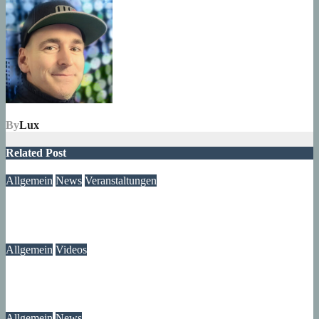
By
Lux
Related Post
Allgemein
News
Veranstaltungen
Ausstellung „MV KANN KUNST“- im Märkischen Zentrum
06. August 2026
Lux
Allgemein
Videos
Gewitter am Rande vom Märkischen Viertel
06. August 2026
Lux
Allgemein
News