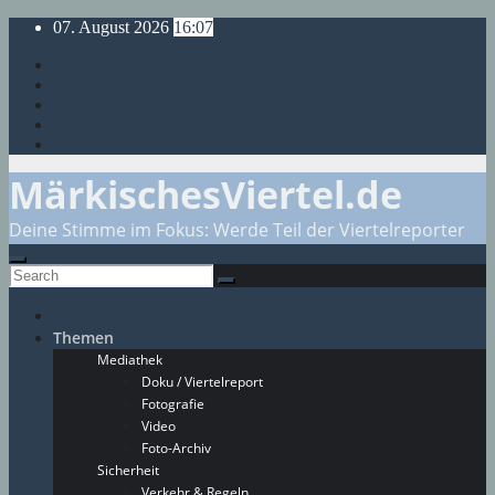
Skip
07. August 2026
16:07
to
content
MärkischesViertel.de
Deine Stimme im Fokus: Werde Teil der Viertelreporter
Themen
Mediathek
Doku / Viertelreport
Fotografie
Video
Foto-Archiv
Sicherheit
Verkehr & Regeln