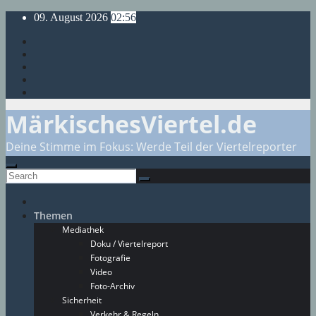
Skip
09. August 2026
02:56
to
content
MärkischesViertel.de
Deine Stimme im Fokus: Werde Teil der Viertelreporter
Themen
Mediathek
Doku / Viertelreport
Fotografie
Video
Foto-Archiv
Sicherheit
Verkehr & Regeln