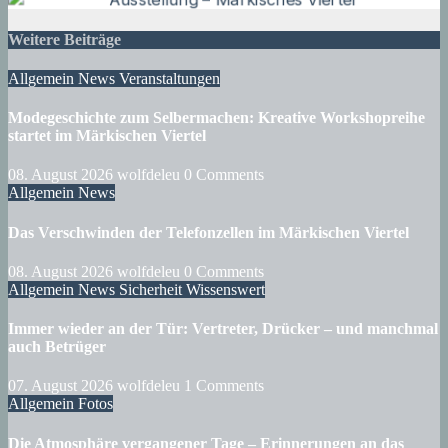
Weitere Beiträge
Allgemein
News
Veranstaltungen
Modegeschichte zum Selbermachen: Kreative Workshopreihe
startet im Märkischen Viertel
08. August 2026
wolfdeleu
0 Comments
Allgemein
News
Das Verschwinden der Telefonzellen im Märkischen Viertel
08. August 2026
wolfdeleu
0 Comments
Allgemein
News
Sicherheit
Wissenswert
Immer wieder an der Tür: Vertreter, Drücker – und manchmal
auch Betrüger
07. August 2026
wolfdeleu
1 Comments
Allgemein
Fotos
Die Atmosphäre vergangener Tage – Erinnerungen an das