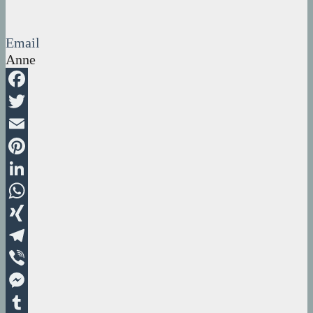
Email
Anne
Facebook
Twitter
Email
Pinterest
LinkedIn
WhatsApp
XING
Telegram
Viber
Messenger