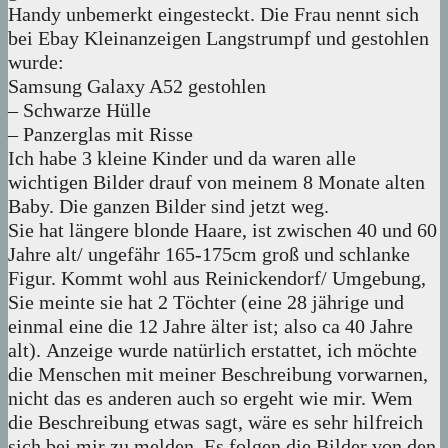
Handy unbemerkt eingesteckt. Die Frau nennt sich
bei Ebay Kleinanzeigen Langstrumpf und gestohlen
wurde:
Samsung Galaxy A52 gestohlen
– Schwarze Hülle
– Panzerglas mit Risse
Ich habe 3 kleine Kinder und da waren alle
wichtigen Bilder drauf von meinem 8 Monate alten
Baby. Die ganzen Bilder sind jetzt weg.
Sie hat längere blonde Haare, ist zwischen 40 und 60
Jahre alt/ ungefähr 165-175cm groß und schlanke
Figur. Kommt wohl aus Reinickendorf/ Umgebung,
Sie meinte sie hat 2 Töchter (eine 28 jährige und
einmal eine die 12 Jahre älter ist; also ca 40 Jahre
alt). Anzeige wurde natürlich erstattet, ich möchte
die Menschen mit meiner Beschreibung vorwarnen,
nicht das es anderen auch so ergeht wie mir. Wem
die Beschreibung etwas sagt, wäre es sehr hilfreich
sich bei mir zu melden. Es folgen die Bilder von den