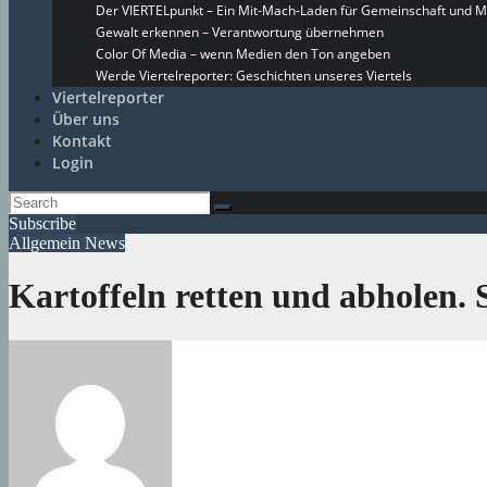
Der VIERTELpunkt – Ein Mit-Mach-Laden für Gemeinschaft und M
Gewalt erkennen – Verantwortung übernehmen
Color Of Media – wenn Medien den Ton angeben
Werde Viertelreporter: Geschichten unseres Viertels
Viertelreporter
Über uns
Kontakt
Login
Subscribe
Allgemein
News
Kartoffeln retten und abholen. 