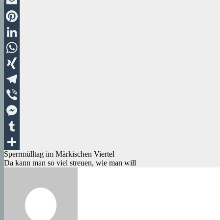
Twitter
Email
Pinterest
LinkedIn
WhatsApp
XING
Telegram
Viber
Messenger
Tumblr
Beitragsnavigation
Sperrmülltag im Märkischen Viertel
Teilen
Da kann man so viel streuen, wie man will