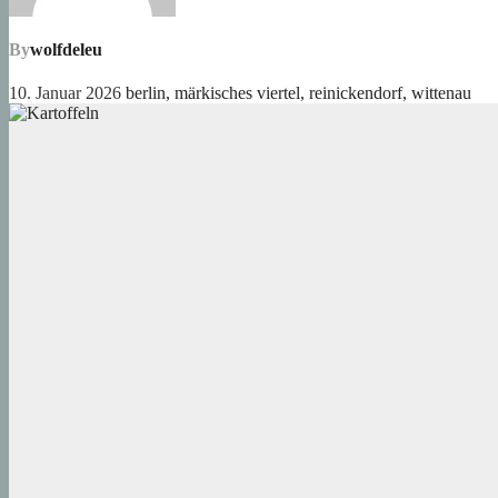
By
wolfdeleu
10. Januar 2026
berlin
,
märkisches viertel
,
reinickendorf
,
wittenau