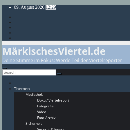
Skip
09. August 2026
12:29
to
content
MärkischesViertel.de
Deine Stimme im Fokus: Werde Teil der Viertelreporter
Themen
Mediathek
Doku / Viertelreport
Fotografie
Video
Foto-Archiv
Sicherheit
Verkehr & Regeln