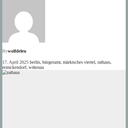
By
wolfdeleu
17. April 2025
berlin
,
bürgeramt
,
märkisches viertel
,
rathaus
,
reinickendorf
,
wittenau