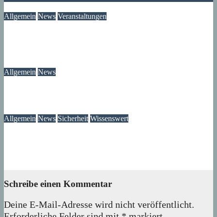
Allgemein
News
Veranstaltungen
Modegeschichte zum Selbermachen: Kreative Workshopreihe
startet im Märkischen Viertel
08. August 2026
wolfdeleu
Allgemein
News
Das Verschwinden der Telefonzellen im Märkischen Viertel
08. August 2026
wolfdeleu
Allgemein
News
Sicherheit
Wissenswert
Immer wieder an der Tür: Vertreter, Drücker – und manchmal
auch Betrüger
07. August 2026
wolfdeleu
Schreibe einen Kommentar
Deine E-Mail-Adresse wird nicht veröffentlicht.
Erforderliche Felder sind mit
*
markiert