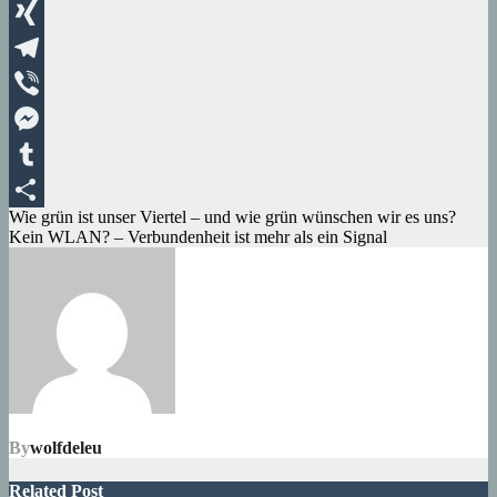
WhatsApp
XING
Telegram
Viber
Messenger
Tumblr
Beitragsnavigation
Wie grün ist unser Viertel – und wie grün wünschen wir es uns?
Teilen
Kein WLAN? – Verbundenheit ist mehr als ein Signal
By
wolfdeleu
Related Post