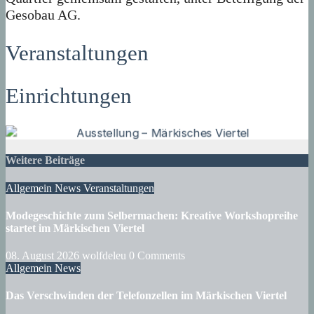
Gesobau AG.
Veranstaltungen
Einrichtungen
Weitere Beiträge
Allgemein
News
Veranstaltungen
Modegeschichte zum Selbermachen: Kreative Workshopreihe
startet im Märkischen Viertel
08. August 2026
wolfdeleu
0 Comments
Allgemein
News
Das Verschwinden der Telefonzellen im Märkischen Viertel