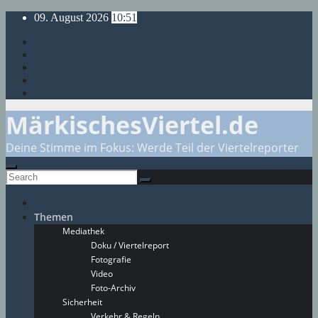
Skip
09. August 2026
10:51
to
content
MärkischesViertel.de
Deine Stimme im Fokus: Werde Teil der Viertelreporter
Themen
Mediathek
Doku / Viertelreport
Fotografie
Video
Foto-Archiv
Sicherheit
Verkehr & Regeln