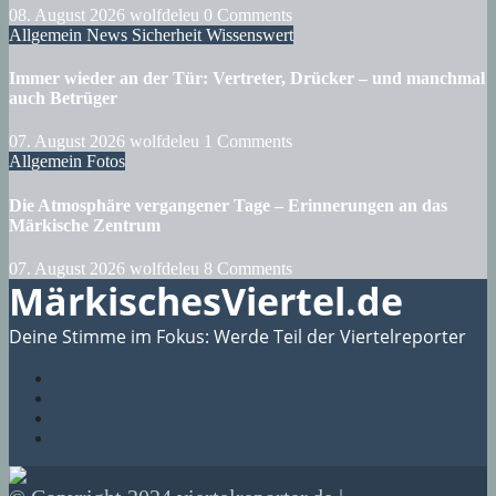
08. August 2026
wolfdeleu
0 Comments
Allgemein
News
Sicherheit
Wissenswert
Immer wieder an der Tür: Vertreter, Drücker – und manchmal
auch Betrüger
07. August 2026
wolfdeleu
1 Comments
Allgemein
Fotos
Die Atmosphäre vergangener Tage – Erinnerungen an das
Märkische Zentrum
07. August 2026
wolfdeleu
8 Comments
MärkischesViertel.de
Deine Stimme im Fokus: Werde Teil der Viertelreporter