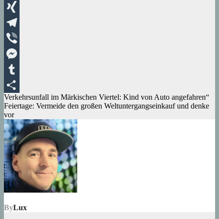
WhatsApp
XING
Telegram
Viber
Messenger
Tumblr
Beitragsnavigation
Verkehrsunfall im Märkischen Viertel: Kind von Auto angefahren“
Teilen
Feiertage: Vermeide den großen Weltuntergangseinkauf und denke
vor
By
Lux