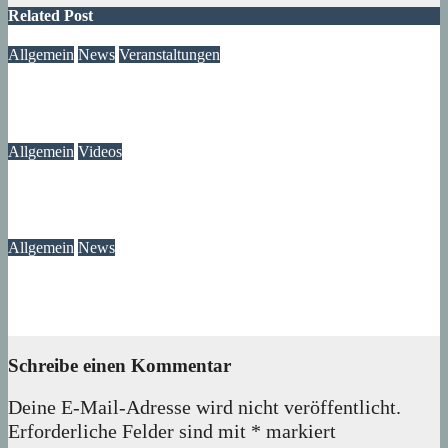
Related Post
Allgemein
News
Veranstaltungen
Ausstellung „MV KANN KUNST“- im Märkischen Zentrum
06. August 2026
Lux
Allgemein
Videos
Gewitter am Rande vom Märkischen Viertel
06. August 2026
Lux
Allgemein
News
Ast am Mittelfeldbecken versperrt den Weg
06. August 2026
wolfdeleu
Schreibe einen Kommentar
Deine E-Mail-Adresse wird nicht veröffentlicht.
Erforderliche Felder sind mit
*
markiert