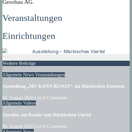
Gesobau AG.
Veranstaltungen
Einrichtungen
Weitere Beiträge
Allgemein
News
Veranstaltungen
Ausstellung „MV KANN KUNST“- im Märkischen Zentrum
06. August 2026
Lux
0 Comments
Allgemein
Videos
Gewitter am Rande vom Märkischen Viertel
06. August 2026
Lux
0 Comments
Allgemein
News