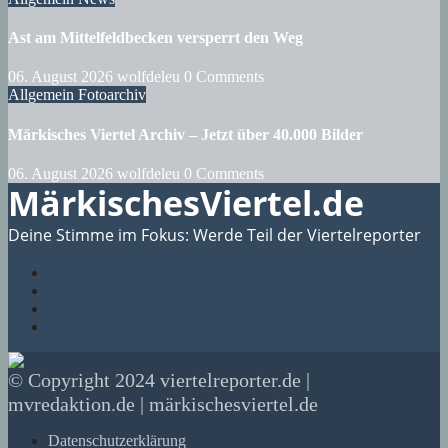
Ast am Mittelfeldbecken versperrt den Weg
06. August 2026
wolfdeleu
0 Comments
Allgemein
Fotoarchiv
Märkisches Viertel Archiv – Jetzt über 40.000 Bilder
06. August 2026
wolfdeleu
0 Comments
MärkischesViertel.de
Deine Stimme im Fokus: Werde Teil der Viertelreporter
© Copyright 2024 viertelreporter.de |
mvredaktion.de | märkischesviertel.de
Datenschutzerklärung