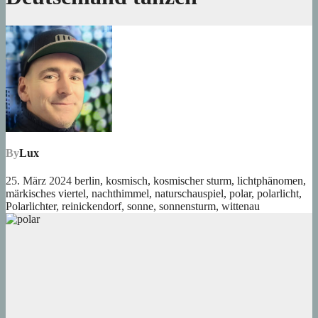
By
Lux
25. März 2024
berlin
,
kosmisch
,
kosmischer sturm
,
lichtphänomen
,
märkisches viertel
,
nachthimmel
,
naturschauspiel
,
polar
,
polarlicht
,
Polarlichter
,
reinickendorf
,
sonne
,
sonnensturm
,
wittenau