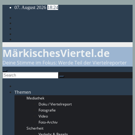
Skip
07. August 2026
18:24
to
content
MärkischesViertel.de
Deine Stimme im Fokus: Werde Teil der Viertelreporter
Themen
Mediathek
Doku / Viertelreport
Fotografie
Video
Foto-Archiv
Sicherheit
Verkehr & Regeln