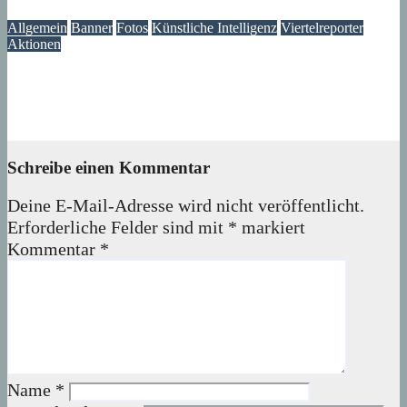
05. August 2026
Lux
Allgemein
Banner
Fotos
Künstliche Intelligenz
Viertelreporter
Aktionen
Ein Fenster in die Vergangenheit: Wir restaurieren Historische
Aufnahmen aus dem Märkischen Viertel
04. August 2026
Lux
Schreibe einen Kommentar
Deine E-Mail-Adresse wird nicht veröffentlicht.
Erforderliche Felder sind mit
*
markiert
Kommentar
*
Name
*