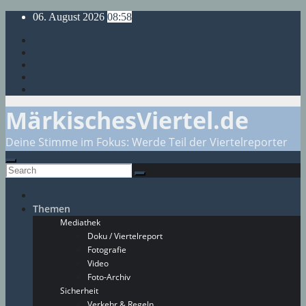
Skip
06. August 2026
08:58
to
content
MärkischesViertel.de
Deine Stimme im Fokus: Werde Teil der Viertelreporter
Themen
Mediathek
Doku / Viertelreport
Fotografie
Video
Foto-Archiv
Sicherheit
Verkehr & Regeln