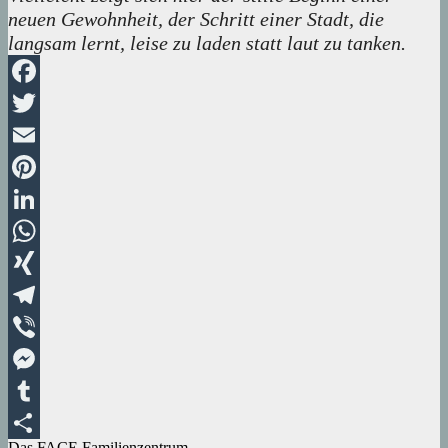
neuen Gewohnheit, der Schritt einer Stadt, die
langsam lernt, leise zu laden statt laut zu tanken.
Facebook
Twitter
Email
Pinterest
LinkedIn
WhatsApp
XING
Telegram
Viber
Messenger
Tumblr
Das FACE Familienzentrum