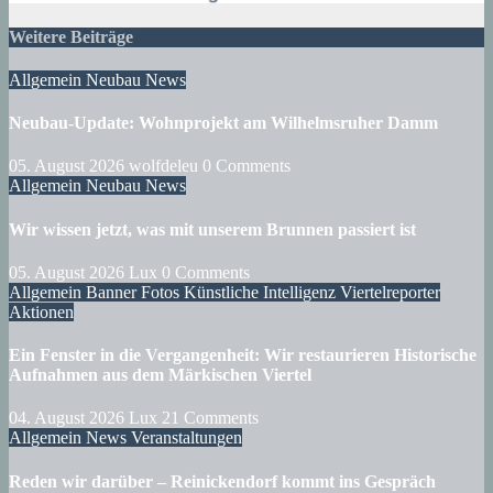
Weitere Beiträge
Allgemein
Neubau
News
Neubau-Update: Wohnprojekt am Wilhelmsruher Damm
05. August 2026
wolfdeleu
0 Comments
Allgemein
Neubau
News
Wir wissen jetzt, was mit unserem Brunnen passiert ist
05. August 2026
Lux
0 Comments
Allgemein
Banner
Fotos
Künstliche Intelligenz
Viertelreporter
Aktionen
Ein Fenster in die Vergangenheit: Wir restaurieren Historische
Aufnahmen aus dem Märkischen Viertel
04. August 2026
Lux
21 Comments
Allgemein
News
Veranstaltungen
Reden wir darüber – Reinickendorf kommt ins Gespräch