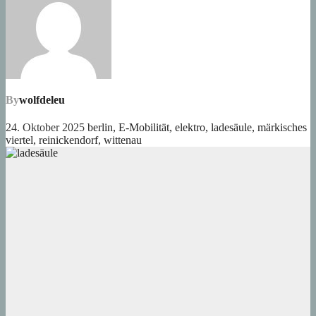
By
wolfdeleu
24. Oktober 2025
berlin
,
E-Mobilität
,
elektro
,
ladesäule
,
märkisches
viertel
,
reinickendorf
,
wittenau