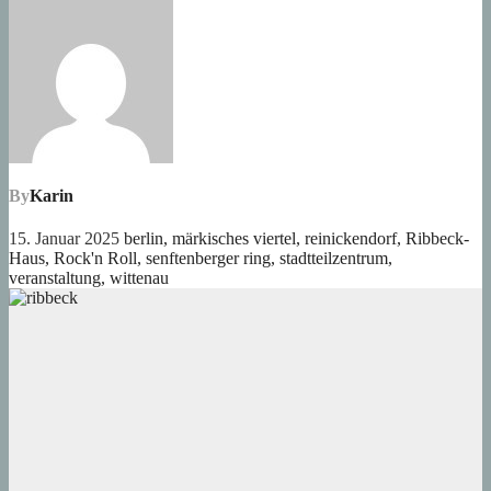
By
Karin
15. Januar 2025
berlin
,
märkisches viertel
,
reinickendorf
,
Ribbeck-
Haus
,
Rock'n Roll
,
senftenberger ring
,
stadtteilzentrum
,
veranstaltung
,
wittenau