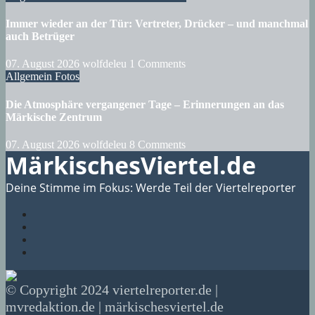
Immer wieder an der Tür: Vertreter, Drücker – und manchmal
auch Betrüger
07. August 2026
wolfdeleu
1 Comments
Allgemein
Fotos
Die Atmosphäre vergangener Tage – Erinnerungen an das
Märkische Zentrum
07. August 2026
wolfdeleu
8 Comments
MärkischesViertel.de
Deine Stimme im Fokus: Werde Teil der Viertelreporter
© Copyright 2024 viertelreporter.de |
mvredaktion.de | märkischesviertel.de