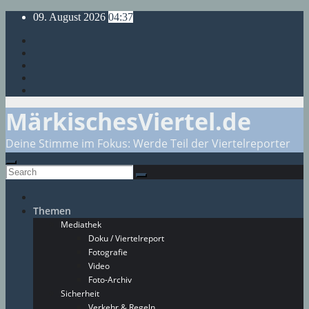
Skip
09. August 2026
04:37
to
content
MärkischesViertel.de
Deine Stimme im Fokus: Werde Teil der Viertelreporter
Themen
Mediathek
Doku / Viertelreport
Fotografie
Video
Foto-Archiv
Sicherheit
Verkehr & Regeln