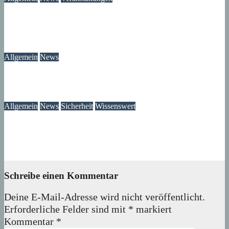
Modegeschichte zum Selbermachen: Kreative Workshopreihe
startet im Märkischen Viertel
08. August 2026
wolfdeleu
Allgemein
News
Das Verschwinden der Telefonzellen im Märkischen Viertel
08. August 2026
wolfdeleu
Allgemein
News
Sicherheit
Wissenswert
Immer wieder an der Tür: Vertreter, Drücker – und manchmal
auch Betrüger
07. August 2026
wolfdeleu
Schreibe einen Kommentar
Deine E-Mail-Adresse wird nicht veröffentlicht.
Erforderliche Felder sind mit
*
markiert
Kommentar
*