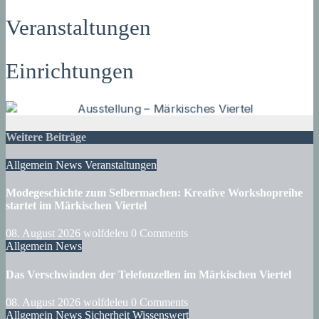
Veranstaltungen
Einrichtungen
Weitere Beiträge
Allgemein
News
Veranstaltungen
Modegeschichte zum Selbermachen: Kreative Workshopreihe
startet im Märkischen Viertel
08. August 2026
wolfdeleu
0 Comments
Allgemein
News
Das Verschwinden der Telefonzellen im Märkischen Viertel
08. August 2026
wolfdeleu
0 Comments
Allgemein
News
Sicherheit
Wissenswert