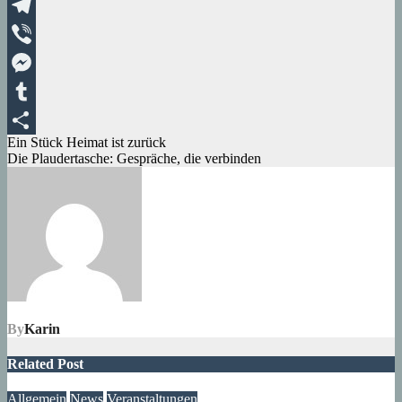
XING
Telegram
Viber
Messenger
Tumblr
Beitragsnavigation
Ein Stück Heimat ist zurück
Teilen
Die Plaudertasche: Gespräche, die verbinden
By
Karin
Related Post
Allgemein
News
Veranstaltungen