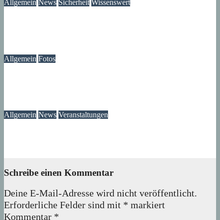
Allgemein
News
Sicherheit
Wissenswert
Immer wieder an der Tür: Vertreter, Drücker – und manchmal
auch Betrüger
07. August 2026
wolfdeleu
Allgemein
Fotos
Die Atmosphäre vergangener Tage – Erinnerungen an das
Märkische Zentrum
07. August 2026
wolfdeleu
Allgemein
News
Veranstaltungen
Ausstellung „MV KANN KUNST“- im Märkischen Zentrum
06. August 2026
Lux
Schreibe einen Kommentar
Deine E-Mail-Adresse wird nicht veröffentlicht.
Erforderliche Felder sind mit
*
markiert
Kommentar
*