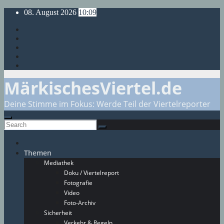
Skip
08. August 2026
10:09
to
content
MärkischesViertel.de
Deine Stimme im Fokus: Werde Teil der Viertelreporter
Themen
Mediathek
Doku / Viertelreport
Fotografie
Video
Foto-Archiv
Sicherheit
Verkehr & Regeln