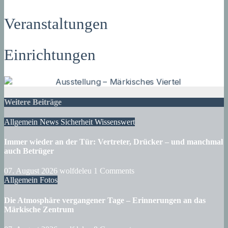
Veranstaltungen
Einrichtungen
Weitere Beiträge
Allgemein
News
Sicherheit
Wissenswert
Immer wieder an der Tür: Vertreter, Drücker – und manchmal
auch Betrüger
07. August 2026
wolfdeleu
1 Comments
Allgemein
Fotos
Die Atmosphäre vergangener Tage – Erinnerungen an das
Märkische Zentrum