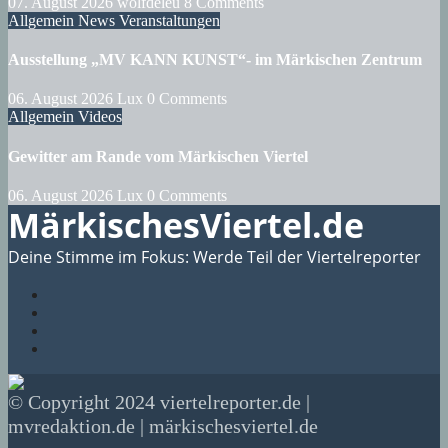
07. August 2026
wolfdeleu
8 Comments
Allgemein
News
Veranstaltungen
Ausstellung „MV KANN KUNST“- im Märkischen Zentrum
06. August 2026
Lux
0 Comments
Allgemein
Videos
Gewitter am Rande vom Märkischen Viertel
06. August 2026
Lux
0 Comments
MärkischesViertel.de
Deine Stimme im Fokus: Werde Teil der Viertelreporter
© Copyright 2024 viertelreporter.de |
mvredaktion.de | märkischesviertel.de