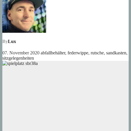
By
Lux
07. November 2020
abfallbehälter
,
federwippe
,
rutsche
,
sandkasten
,
sitzgelegenheiten