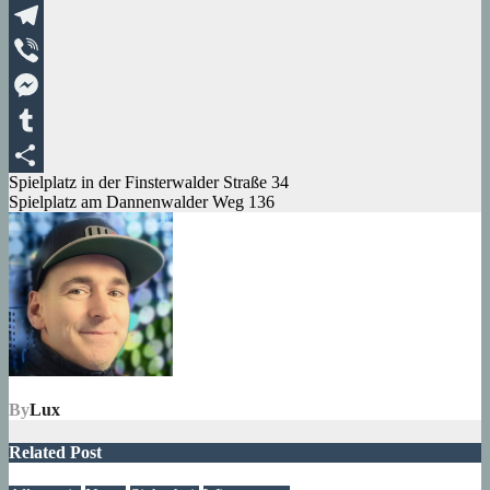
XING
Telegram
Viber
Messenger
Tumblr
Beitragsnavigation
Spielplatz in der Finsterwalder Straße 34
Teilen
Spielplatz am Dannenwalder Weg 136
By
Lux
Related Post