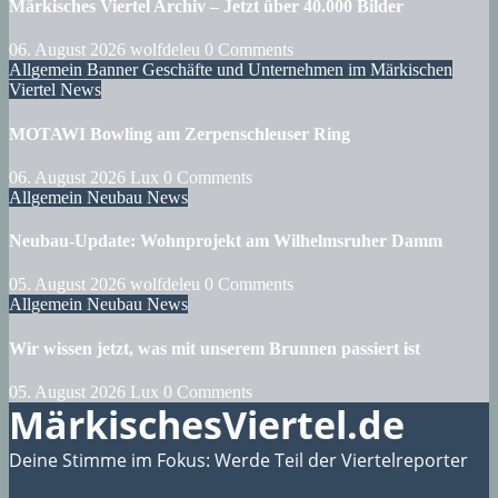
Märkisches Viertel Archiv – Jetzt über 40.000 Bilder
06. August 2026
wolfdeleu
0 Comments
Allgemein
Banner
Geschäfte und Unternehmen im Märkischen
Viertel
News
MOTAWI Bowling am Zerpenschleuser Ring
06. August 2026
Lux
0 Comments
Allgemein
Neubau
News
Neubau-Update: Wohnprojekt am Wilhelmsruher Damm
05. August 2026
wolfdeleu
0 Comments
Allgemein
Neubau
News
Wir wissen jetzt, was mit unserem Brunnen passiert ist
05. August 2026
Lux
0 Comments
MärkischesViertel.de
Deine Stimme im Fokus: Werde Teil der Viertelreporter