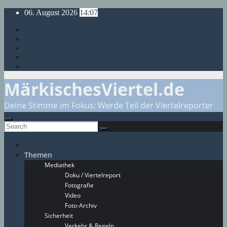
Skip
06. August 2026
14:07
to
content
MärkischesViertel.de
Deine Stimme im Fokus: Werde Teil der Viertelreporter
Themen
Mediathek
Doku / Viertelreport
Fotografie
Video
Foto-Archiv
Sicherheit
Verkehr & Regeln