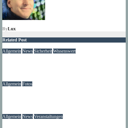
By
Lux
Related Post
Allgemein
News
Sicherheit
Wissenswert
Immer wieder an der Tür: Vertreter, Drücker – und manchmal
auch Betrüger
07. August 2026
wolfdeleu
Allgemein
Fotos
Die Atmosphäre vergangener Tage – Erinnerungen an das
Märkische Zentrum
07. August 2026
wolfdeleu
Allgemein
News
Veranstaltungen
Ausstellung „MV KANN KUNST“- im Märkischen Zentrum