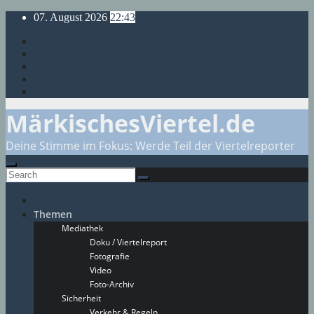
Skip
07. August 2026
22:43
to
content
MärkischesViertel.de
Deine Stimme im Fokus: Werde Teil der Viertelreporter
Themen
Mediathek
Doku / Viertelreport
Fotografie
Video
Foto-Archiv
Sicherheit
Verkehr & Regeln