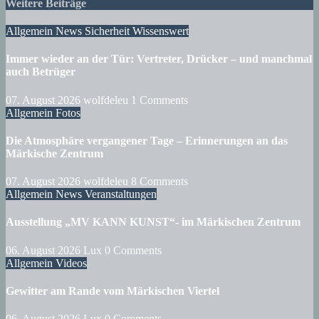
Weitere Beiträge
Allgemein
News
Sicherheit
Wissenswert
Immer wieder an der Tür: Vertreter, Drücker – und manchmal
auch Betrüger
07. August 2026
wolfdeleu
1 Comments
Allgemein
Fotos
Die Atmosphäre vergangener Tage – Erinnerungen an das
Märkische Zentrum
07. August 2026
wolfdeleu
8 Comments
Allgemein
News
Veranstaltungen
Ausstellung „MV KANN KUNST“- im Märkischen Zentrum
06. August 2026
Lux
0 Comments
Allgemein
Videos
Gewitter am Rande vom Märkischen Viertel
06. August 2026
Lux
0 Comments