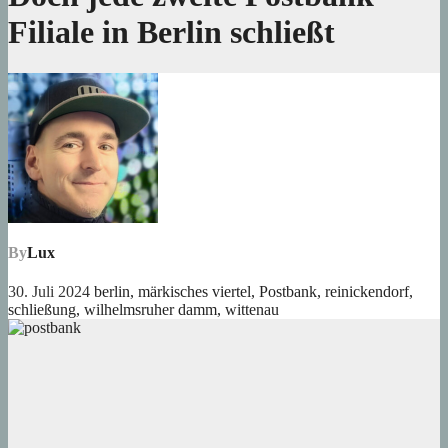
Filiale in Berlin schließt
By
Lux
30. Juli 2024
berlin
,
märkisches viertel
,
Postbank
,
reinickendorf
,
schließung
,
wilhelmsruher damm
,
wittenau