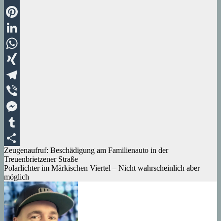
Email
Pinterest
LinkedIn
WhatsApp
XING
Telegram
Viber
Messenger
Tumblr
Beitragsnavigation
Zeugenaufruf: Beschädigung am Familienauto in der
Teilen
Treuenbrietzener Straße
Polarlichter im Märkischen Viertel – Nicht wahrscheinlich aber
möglich