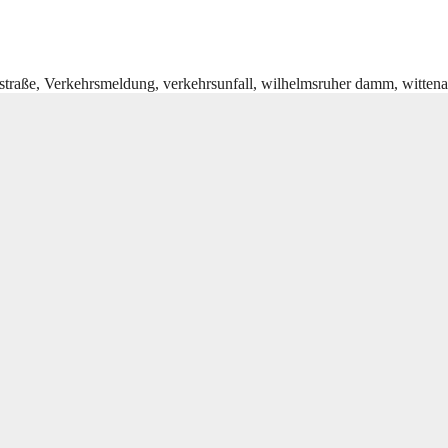
straße
,
Verkehrsmeldung
,
verkehrsunfall
,
wilhelmsruher damm
,
witten