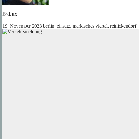
By
Lux
19. November 2023
berlin
,
einsatz
,
märkisches viertel
,
reinickendorf
,