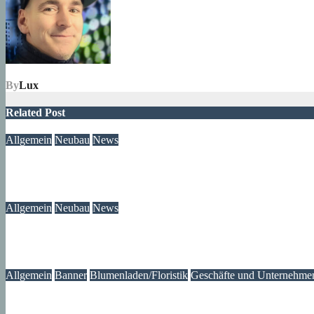
By
Lux
Related Post
Allgemein
Neubau
News
Neubau-Update: Wohnprojekt am Wilhelmsruher Damm
05. August 2026
wolfdeleu
Allgemein
Neubau
News
Wir wissen jetzt, was mit unserem Brunnen passiert ist
05. August 2026
Lux
Allgemein
Banner
Blumenladen/Floristik
Geschäfte und Unternehmen
Gartencenter Holland – Märkisches Viertel