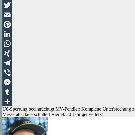
Facebook
Twitter
Email
Pinterest
LinkedIn
WhatsApp
XING
Telegram
Viber
Messenger
Tumblr
Beitragsnavigation
U8-Sperrung beeinträchtigt MV-Pendler: Komplette Unterbrechung z
Teilen
Messerattacke erschüttert Viertel: 20-Jähriger verletzt