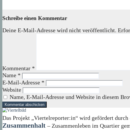
05. August 2026
Lux
Schreibe einen Kommentar
Deine E-Mail-Adresse wird nicht veröffentlicht.
Erfor
Kommentar
*
Name
*
E-Mail-Adresse
*
Website
Name, E-Mail-Adresse und Website in diesem Bro
Das Projekt „Viertelreporter:in“ wird gefördert du
Zusammenhalt
– Zusammenleben im Quartier geme