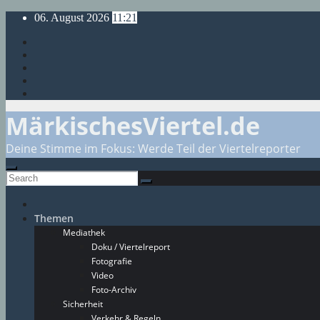
Skip
06. August 2026
11:21
to
content
MärkischesViertel.de
Deine Stimme im Fokus: Werde Teil der Viertelreporter
Themen
Mediathek
Doku / Viertelreport
Fotografie
Video
Foto-Archiv
Sicherheit
Verkehr & Regeln