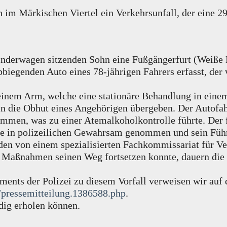
m Märkischen Viertel ein Verkehrsunfall, der eine 29-
inderwagen sitzenden Sohn eine Fußgängerfurt (Weiße 
iegenden Auto eines 78-jährigen Fahrers erfasst, der
einem Arm, welche eine stationäre Behandlung in eine
n die Obhut eines Angehörigen übergeben. Der Autofahr
men, was zu einer Atemalkoholkontrolle führte. Der fe
me in polizeilichen Gewahrsam genommen und sein Füh
den von einem spezialisierten Fachkommissariat für Ver
 Maßnahmen seinen Weg fortsetzen konnte, dauern die
ements der Polizei zu diesem Vorfall verweisen wir auf
/pressemitteilung.1386588.php
.
ndig erholen können.