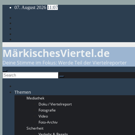
Skip
07. August 2026
11:07
to
content
MärkischesViertel.de
Deine Stimme im Fokus: Werde Teil der Viertelreporter
Themen
Mediathek
Doku / Viertelreport
Fotografie
Video
Foto-Archiv
Sicherheit
Verkehr & Regeln