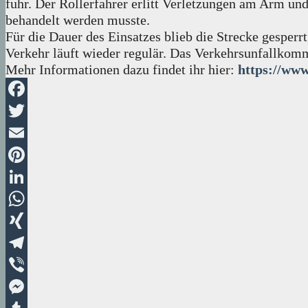
fuhr. Der Rollerfahrer erlitt Verletzungen am Arm un
behandelt werden musste.
Für die Dauer des Einsatzes blieb die Strecke gesperr
Verkehr läuft wieder regulär. Das Verkehrsunfallkomm
Mehr Informationen dazu findet ihr hier:
https://www
Facebook
Twitter
Email
Pinterest
LinkedIn
WhatsApp
XING
Telegram
Viber