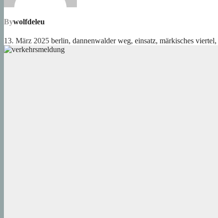
By
wolfdeleu
13. März 2025
berlin
,
dannenwalder weg
,
einsatz
,
märkisches viertel