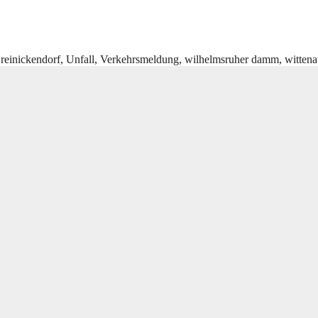
,
reinickendorf
,
Unfall
,
Verkehrsmeldung
,
wilhelmsruher damm
,
witten