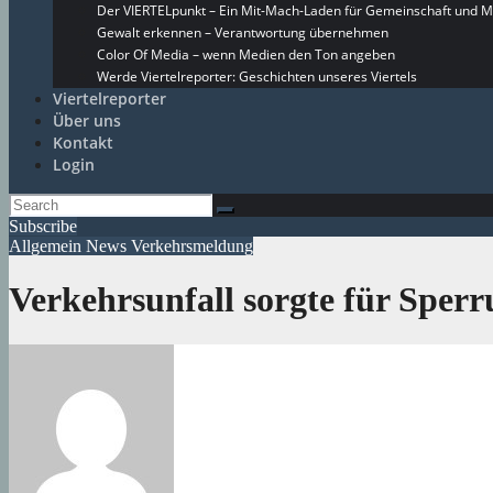
Der VIERTELpunkt – Ein Mit-Mach-Laden für Gemeinschaft und M
Gewalt erkennen – Verantwortung übernehmen
Color Of Media – wenn Medien den Ton angeben
Werde Viertelreporter: Geschichten unseres Viertels
Viertelreporter
Über uns
Kontakt
Login
Subscribe
Allgemein
News
Verkehrsmeldung
Verkehrsunfall sorgte für Spe