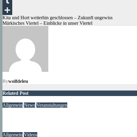
Messenger
Tumblr
Beitragsnavigation
Kita und Hort weiterhin geschlossen – Zukunft ungewiss
Teilen
Märkisches Viertel – Einblicke in unser Viertel
By
wolfdeleu
Related Post
Allgemein
News
Veranstaltungen
Ausstellung „MV KANN KUNST“- im Märkischen Zentrum
06. August 2026
Lux
Allgemein
Videos