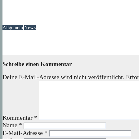
Gewitter am Rande vom Märkischen Viertel
06. August 2026
Lux
Allgemein
News
Ast am Mittelfeldbecken versperrt den Weg
06. August 2026
wolfdeleu
Schreibe einen Kommentar
Deine E-Mail-Adresse wird nicht veröffentlicht.
Erfor
Kommentar
*
Name
*
E-Mail-Adresse
*