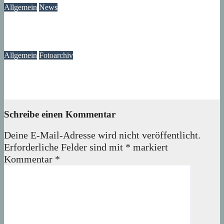
Allgemein
News
Ast am Mittelfeldbecken versperrt den Weg
06. August 2026
wolfdeleu
Allgemein
Fotoarchiv
Märkisches Viertel Archiv – Jetzt über 40.000 Bilder
06. August 2026
wolfdeleu
Schreibe einen Kommentar
Deine E-Mail-Adresse wird nicht veröffentlicht.
Erforderliche Felder sind mit
*
markiert
Kommentar
*