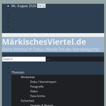
Skip
06. August 2026
19:52
to
content
MärkischesViertel.de
Deine Stimme im Fokus: Werde Teil der Viertelreporter
Themen
Mediathek
Doku / Viertelreport
Fotografie
Video
Foto-Archiv
Sicherheit
Verkehr & Regeln