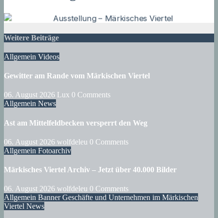
Weitere Beiträge
Allgemein
Videos
Gewitter am Rande vom Märkischen Viertel
06. August 2026
Lux
0 Comments
Allgemein
News
Ast am Mittelfeldbecken versperrt den Weg
06. August 2026
wolfdeleu
0 Comments
Allgemein
Fotoarchiv
Märkisches Viertel Archiv – Jetzt über 40.000 Bilder
06. August 2026
wolfdeleu
0 Comments
Allgemein
Banner
Geschäfte und Unternehmen im Märkischen
Viertel
News