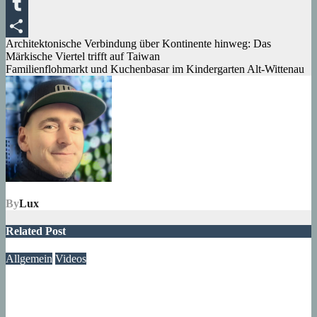
Messenger
Tumblr
Beitragsnavigation
Architektonische Verbindung über Kontinente hinweg: Das
Teilen
Märkische Viertel trifft auf Taiwan
Familienflohmarkt und Kuchenbasar im Kindergarten Alt-Wittenau
By
Lux
Related Post
Allgemein
Videos
Gewitter am Rande vom Märkischen Viertel
06. August 2026
Lux