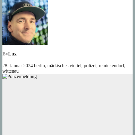
By
Lux
28. Januar 2024
berlin
,
märkisches viertel
,
polizei
,
reinickendorf
,
wittenau