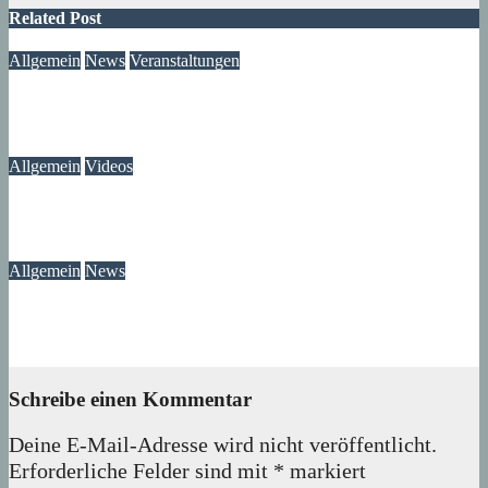
Related Post
Allgemein
News
Veranstaltungen
Ausstellung „MV KANN KUNST“- im Märkischen Zentrum
06. August 2026
Lux
Allgemein
Videos
Gewitter am Rande vom Märkischen Viertel
06. August 2026
Lux
Allgemein
News
Ast am Mittelfeldbecken versperrt den Weg
06. August 2026
wolfdeleu
Schreibe einen Kommentar
Deine E-Mail-Adresse wird nicht veröffentlicht.
Erforderliche Felder sind mit
*
markiert