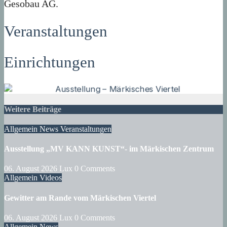
Gesobau AG.
Veranstaltungen
Einrichtungen
Weitere Beiträge
Allgemein
News
Veranstaltungen
Ausstellung „MV KANN KUNST“- im Märkischen Zentrum
06. August 2026
Lux
0 Comments
Allgemein
Videos
Gewitter am Rande vom Märkischen Viertel
06. August 2026
Lux
0 Comments
Allgemein
News