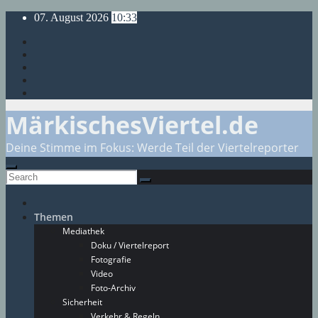
Skip
07. August 2026
10:33
to
content
MärkischesViertel.de
Deine Stimme im Fokus: Werde Teil der Viertelreporter
Themen
Mediathek
Doku / Viertelreport
Fotografie
Video
Foto-Archiv
Sicherheit
Verkehr & Regeln