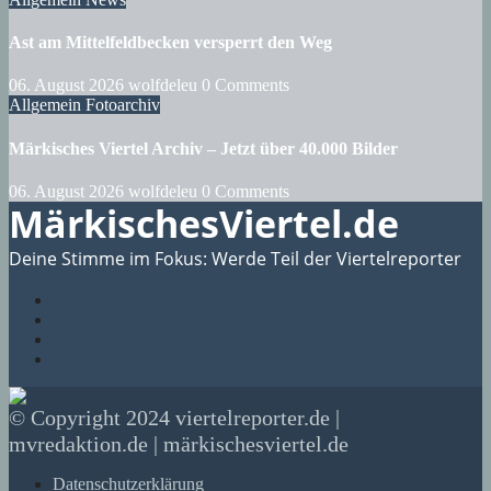
Ast am Mittelfeldbecken versperrt den Weg
06. August 2026
wolfdeleu
0 Comments
Allgemein
Fotoarchiv
Märkisches Viertel Archiv – Jetzt über 40.000 Bilder
06. August 2026
wolfdeleu
0 Comments
MärkischesViertel.de
Deine Stimme im Fokus: Werde Teil der Viertelreporter
© Copyright 2024 viertelreporter.de |
mvredaktion.de | märkischesviertel.de
Datenschutzerklärung