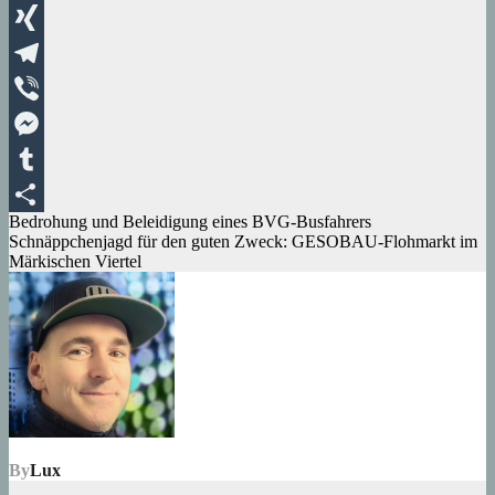
WhatsApp
XING
Telegram
Viber
Messenger
Tumblr
Beitragsnavigation
Bedrohung und Beleidigung eines BVG-Busfahrers
Teilen
Schnäppchenjagd für den guten Zweck: GESOBAU-Flohmarkt im
Märkischen Viertel
By
Lux