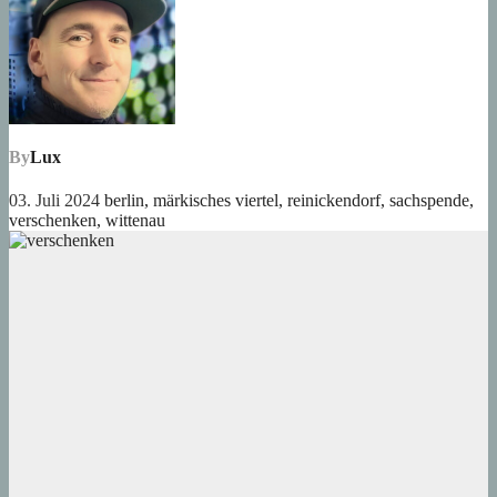
By
Lux
03. Juli 2024
berlin
,
märkisches viertel
,
reinickendorf
,
sachspende
,
verschenken
,
wittenau