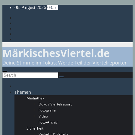
Skip
06. August 2026
03:51
to
content
MärkischesViertel.de
Deine Stimme im Fokus: Werde Teil der Viertelreporter
Themen
Mediathek
Doku / Viertelreport
Fotografie
Video
Foto-Archiv
Sicherheit
Verkehr & Regeln