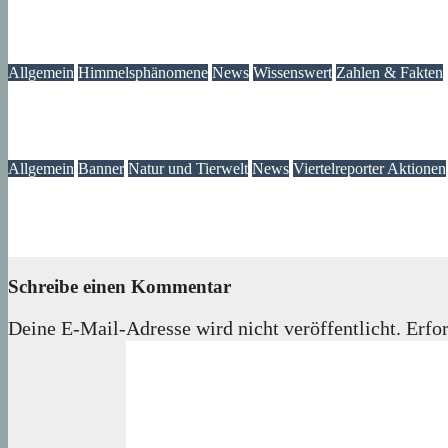
Hinweise:
21. Juli 2026
wolfdeleu
Allgemein
Himmelsphänomene
News
Wissenswert
Zahlen & Fakten
Raumstation trifft Märkisches Viertel
20. Juli 2026
wolfdeleu
Allgemein
Banner
Natur und Tierwelt
News
Viertelreporter Aktionen
Die Wahrheit über Stadttauben: Einblicke, die Meinungen ändern
25. Juni 2026
Lux
Schreibe einen Kommentar
Deine E-Mail-Adresse wird nicht veröffentlicht.
Erfor