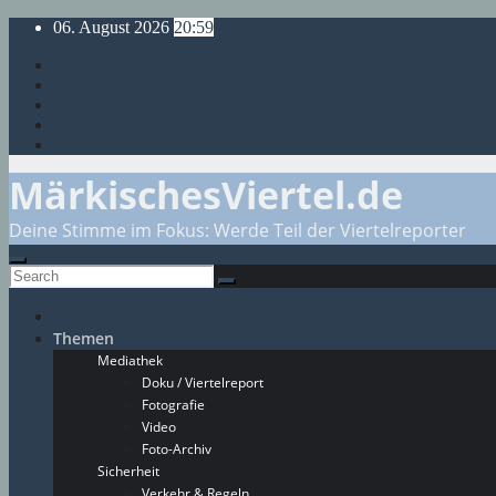
Skip
06. August 2026
20:59
to
content
MärkischesViertel.de
Deine Stimme im Fokus: Werde Teil der Viertelreporter
Themen
Mediathek
Doku / Viertelreport
Fotografie
Video
Foto-Archiv
Sicherheit
Verkehr & Regeln