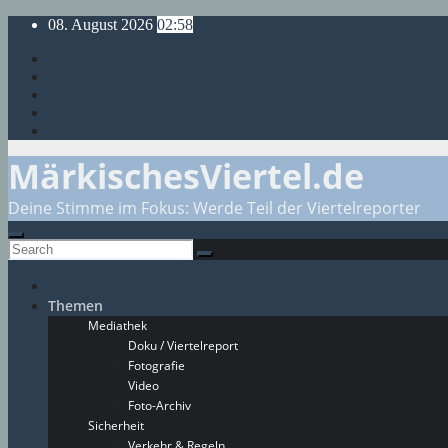
Skip
08. August 2026
02:58
to
content
MärkischesViertel.de
Deine Stimme im Fokus: Werde Teil der Viertelreporter
Themen
Mediathek
Doku / Viertelreport
Fotografie
Video
Foto-Archiv
Sicherheit
Verkehr & Regeln