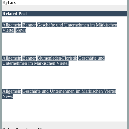
By
Lux
Related Post
Allgemein
Banner
Geschäfte und Unternehmen im Märkischen
Viertel
News
MOTAWI Bowling am Zerpenschleuser Ring
06. August 2026
Lux
Allgemein
Banner
Blumenladen/Floristik
Geschäfte und
Unternehmen im Märkischen Viertel
Gartencenter Holland – Märkisches Viertel
05. August 2026
Lux
Allgemein
Geschäfte und Unternehmen im Märkischen Viertel
News
WM Aktion bei RISA Chicken im Märkischen Zentrum
27. Mai 2026
Lux