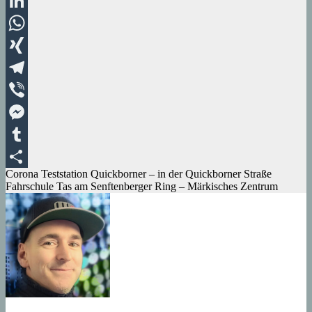
Pinterest
LinkedIn
WhatsApp
XING
Telegram
Viber
Messenger
Tumblr
Beitragsnavigation
Corona Teststation Quickborner – in der Quickborner Straße
Teilen
Fahrschule Tas am Senftenberger Ring – Märkisches Zentrum