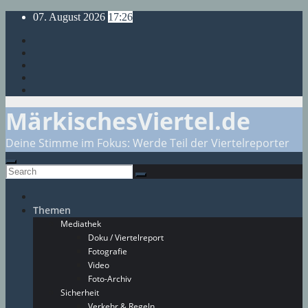
Skip
07. August 2026
17:26
to
content
MärkischesViertel.de
Deine Stimme im Fokus: Werde Teil der Viertelreporter
Themen
Mediathek
Doku / Viertelreport
Fotografie
Video
Foto-Archiv
Sicherheit
Verkehr & Regeln