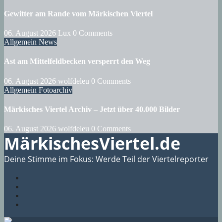
Gewitter am Rande vom Märkischen Viertel
06. August 2026
Lux
0 Comments
Allgemein
News
Ast am Mittelfeldbecken versperrt den Weg
06. August 2026
wolfdeleu
0 Comments
Allgemein
Fotoarchiv
Märkisches Viertel Archiv – Jetzt über 40.000 Bilder
06. August 2026
wolfdeleu
0 Comments
MärkischesViertel.de
Deine Stimme im Fokus: Werde Teil der Viertelreporter