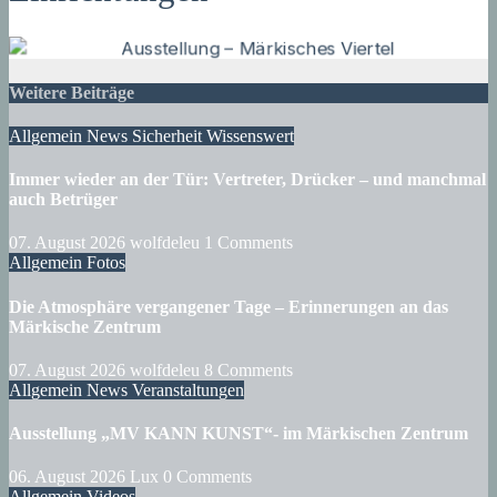
Weitere Beiträge
Allgemein
News
Sicherheit
Wissenswert
Immer wieder an der Tür: Vertreter, Drücker – und manchmal
auch Betrüger
07. August 2026
wolfdeleu
1 Comments
Allgemein
Fotos
Die Atmosphäre vergangener Tage – Erinnerungen an das
Märkische Zentrum
07. August 2026
wolfdeleu
8 Comments
Allgemein
News
Veranstaltungen
Ausstellung „MV KANN KUNST“- im Märkischen Zentrum
06. August 2026
Lux
0 Comments
Allgemein
Videos