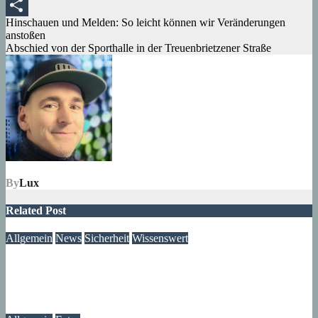
Tumblr
Beitragsnavigation
Hinschauen und Melden: So leicht können wir Veränderungen
Teilen
anstoßen
Abschied von der Sporthalle in der Treuenbrietzener Straße
By
Lux
Related Post
Allgemein
News
Sicherheit
Wissenswert
Immer wieder an der Tür: Vertreter, Drücker – und manchmal
auch Betrüger
07. August 2026
wolfdeleu