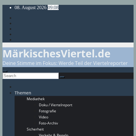
Skip
08. August 2026
09:08
to
content
MärkischesViertel.de
Deine Stimme im Fokus: Werde Teil der Viertelreporter
Themen
Mediathek
Doku / Viertelreport
Fotografie
Video
Foto-Archiv
Sicherheit
Verkehr & Regeln