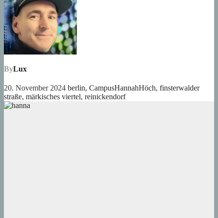
By
Lux
20. November 2024
berlin
,
CampusHannahHöch
,
finsterwalder
straße
,
märkisches viertel
,
reinickendorf