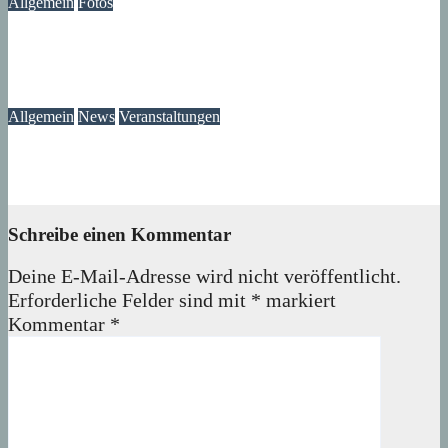
Allgemein
Fotos
Die Atmosphäre vergangener Tage – Erinnerungen an das
Märkische Zentrum
07. August 2026
wolfdeleu
Allgemein
News
Veranstaltungen
Ausstellung „MV KANN KUNST“- im Märkischen Zentrum
06. August 2026
Lux
Schreibe einen Kommentar
Deine E-Mail-Adresse wird nicht veröffentlicht.
Erforderliche Felder sind mit
*
markiert
Kommentar
*