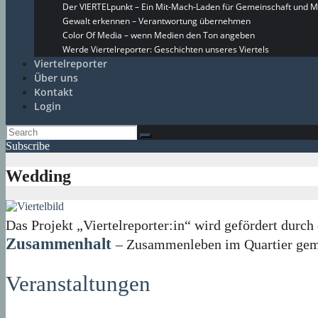
Der VIERTELpunkt – Ein Mit-Mach-Laden für Gemeinschaft und M
Gewalt erkennen – Verantwortung übernehmen
Color Of Media – wenn Medien den Ton angeben
Werde Viertelreporter: Geschichten unseres Viertels
Viertelreporter
Über uns
Kontakt
Login
Subscribe
Wedding
Das Projekt „Viertelreporter:in“ wird gefördert du
Zusammenhalt
– Zusammenleben im Quartier geme
Veranstaltungen