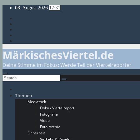
Skip
08. August 2026
17:31
to
content
MärkischesViertel.de
Deine Stimme im Fokus: Werde Teil der Viertelreporter
Themen
Mediathek
Doku / Viertelreport
Fotografie
Video
Foto-Archiv
Sicherheit
Verkehr & Regeln