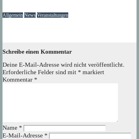
07. August 2026
wolfdeleu
Allgemein
News
Veranstaltungen
Ausstellung „MV KANN KUNST“- im Märkischen Zentrum
06. August 2026
Lux
Schreibe einen Kommentar
Deine E-Mail-Adresse wird nicht veröffentlicht.
Erforderliche Felder sind mit
*
markiert
Kommentar
*
Name
*
E-Mail-Adresse
*