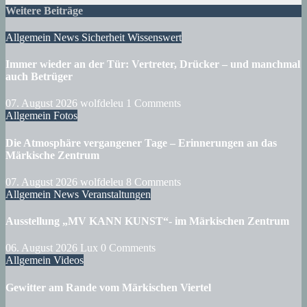
Weitere Beiträge
Allgemein
News
Sicherheit
Wissenswert
Immer wieder an der Tür: Vertreter, Drücker – und manchmal
auch Betrüger
07. August 2026
wolfdeleu
1 Comments
Allgemein
Fotos
Die Atmosphäre vergangener Tage – Erinnerungen an das
Märkische Zentrum
07. August 2026
wolfdeleu
8 Comments
Allgemein
News
Veranstaltungen
Ausstellung „MV KANN KUNST“- im Märkischen Zentrum
06. August 2026
Lux
0 Comments
Allgemein
Videos
Gewitter am Rande vom Märkischen Viertel