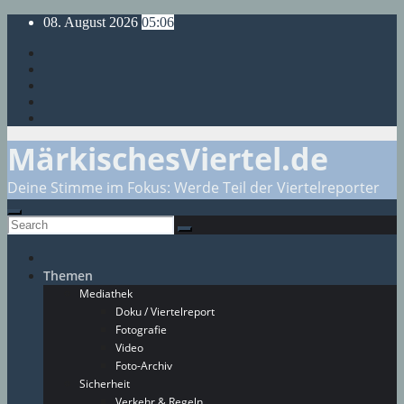
Skip
08. August 2026
05:06
to
content
MärkischesViertel.de
Deine Stimme im Fokus: Werde Teil der Viertelreporter
Themen
Mediathek
Doku / Viertelreport
Fotografie
Video
Foto-Archiv
Sicherheit
Verkehr & Regeln