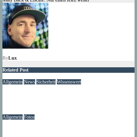
By
Lux
Related Post
Allgemein
News
Sicherheit
Wissenswert
Immer wieder an der Tür: Vertreter, Drücker – und manchmal
auch Betrüger
07. August 2026
wolfdeleu
Allgemein
Fotos
Die Atmosphäre vergangener Tage – Erinnerungen an das
Märkische Zentrum