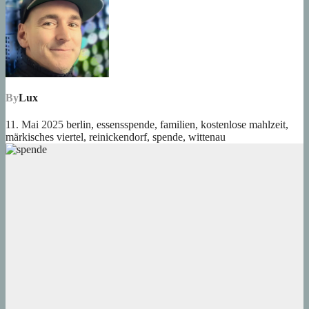
By
Lux
11. Mai 2025
berlin
,
essensspende
,
familien
,
kostenlose mahlzeit
,
märkisches viertel
,
reinickendorf
,
spende
,
wittenau