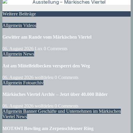
Weitere Beiträge
Allgemein
Videos
Gewitter am Rande vom Märkischen Viertel
06. August 2026
Lux
0 Comments
Allgemein
News
Ast am Mittelfeldbecken versperrt den Weg
06. August 2026
wolfdeleu
0 Comments
Allgemein
Fotoarchiv
Märkisches Viertel Archiv – Jetzt über 40.000 Bilder
06. August 2026
wolfdeleu
0 Comments
Allgemein
Banner
Geschäfte und Unternehmen im Märkischen
Viertel
News
MOTAWI Bowling am Zerpenschleuser Ring