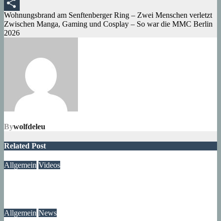
Tumblr
Beitragsnavigation
Wohnungsbrand am Senftenberger Ring – Zwei Menschen verletzt
Teilen
Zwischen Manga, Gaming und Cosplay – So war die MMC Berlin
2026
By
wolfdeleu
Related Post
Allgemein
Videos
Gewitter am Rande vom Märkischen Viertel
06. August 2026
Lux
Allgemein
News