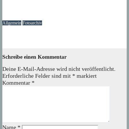
Ast am Mittelfeldbecken versperrt den Weg
06. August 2026
wolfdeleu
Allgemein
Fotoarchiv
Märkisches Viertel Archiv – Jetzt über 40.000 Bilder
06. August 2026
wolfdeleu
Schreibe einen Kommentar
Deine E-Mail-Adresse wird nicht veröffentlicht.
Erforderliche Felder sind mit
*
markiert
Kommentar
*
Name
*