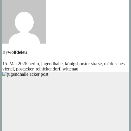
By
wolfdeleu
15. Mai 2026
berlin
,
jugendhalle
,
königshorster straße
,
märkisches
viertel
,
postacker
,
reinickendorf
,
wittenau