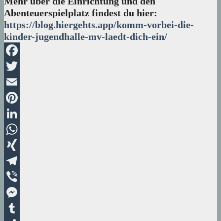
Mehr über die Einrichtung und den
Abenteuerspielplatz findest du hier:
https://blog.hiergehts.app/komm-vorbei-die-
kinder-jugendhalle-mv-laedt-dich-ein/
Facebook
Twitter
Email
Pinterest
LinkedIn
WhatsApp
XING
Telegram
Viber
Messenger