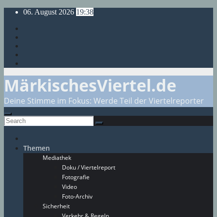
Skip
06. August 2026
19:38
to
content
MärkischesViertel.de
Deine Stimme im Fokus: Werde Teil der Viertelreporter
Themen
Mediathek
Doku / Viertelreport
Fotografie
Video
Foto-Archiv
Sicherheit
Verkehr & Regeln