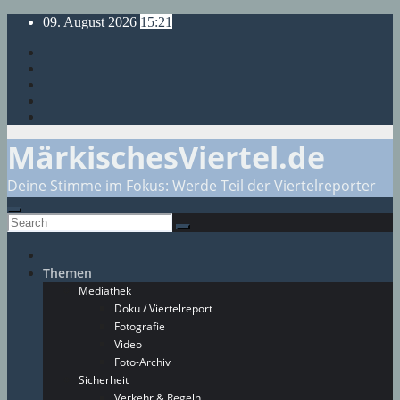
Skip
09. August 2026
15:21
to
content
MärkischesViertel.de
Deine Stimme im Fokus: Werde Teil der Viertelreporter
Themen
Mediathek
Doku / Viertelreport
Fotografie
Video
Foto-Archiv
Sicherheit
Verkehr & Regeln