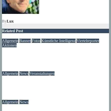
By
Lux
Related Post
Allgemein
Banner
Fotos
Künstliche Intelligenz
Viertelreporter
Aktionen
Ein Fenster in die Vergangenheit: Wir restaurieren Historische
Aufnahmen aus dem Märkischen Viertel
09. August 2026
Lux
Allgemein
News
Veranstaltungen
Modegeschichte zum Selbermachen: Kreative Workshopreihe
startet im Märkischen Viertel
08. August 2026
wolfdeleu
Allgemein
News