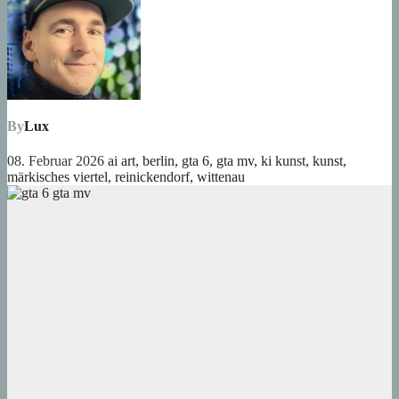
By
Lux
08. Februar 2026
ai art
,
berlin
,
gta 6
,
gta mv
,
ki kunst
,
kunst
,
märkisches viertel
,
reinickendorf
,
wittenau