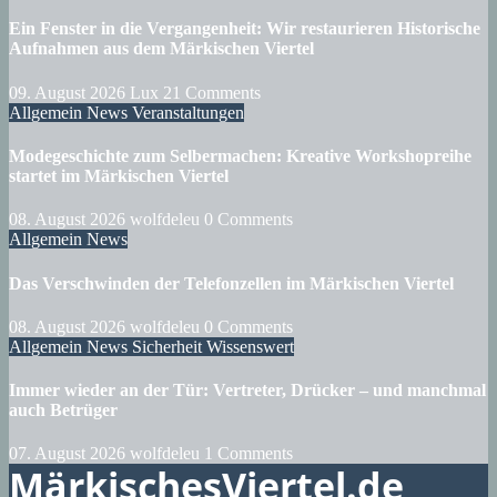
Ein Fenster in die Vergangenheit: Wir restaurieren Historische
Aufnahmen aus dem Märkischen Viertel
09. August 2026
Lux
21 Comments
Allgemein
News
Veranstaltungen
Modegeschichte zum Selbermachen: Kreative Workshopreihe
startet im Märkischen Viertel
08. August 2026
wolfdeleu
0 Comments
Allgemein
News
Das Verschwinden der Telefonzellen im Märkischen Viertel
08. August 2026
wolfdeleu
0 Comments
Allgemein
News
Sicherheit
Wissenswert
Immer wieder an der Tür: Vertreter, Drücker – und manchmal
auch Betrüger
07. August 2026
wolfdeleu
1 Comments
MärkischesViertel.de