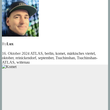
By
Lux
16. Oktober 2024
ATLAS
,
berlin
,
komet
,
märkisches viertel
,
oktober
,
reinickendorf
,
september
,
Tsuchinshan
,
Tsuchinshan-
ATLAS
,
wittenau