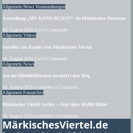
Allgemein
News
Veranstaltungen
Ausstellung „MV KANN KUNST“- im Märkischen Zentrum
06. August 2026
Lux
0 Comments
Allgemein
Videos
Gewitter am Rande vom Märkischen Viertel
06. August 2026
Lux
0 Comments
Allgemein
News
Ast am Mittelfeldbecken versperrt den Weg
06. August 2026
wolfdeleu
0 Comments
Allgemein
Fotoarchiv
Märkisches Viertel Archiv – Jetzt über 40.000 Bilder
06. August 2026
wolfdeleu
0 Comments
MärkischesViertel.de