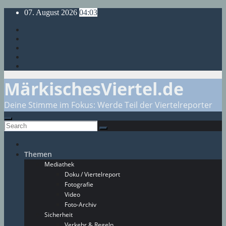
Skip
07. August 2026
04:03
to
content
MärkischesViertel.de
Deine Stimme im Fokus: Werde Teil der Viertelreporter
Themen
Mediathek
Doku / Viertelreport
Fotografie
Video
Foto-Archiv
Sicherheit
Verkehr & Regeln