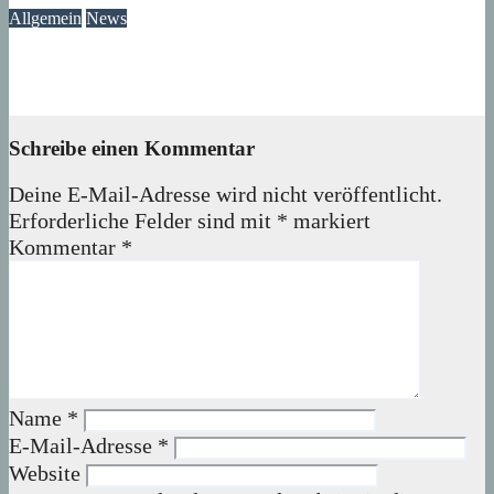
Allgemein
News
Ast am Mittelfeldbecken versperrt den Weg
06. August 2026
wolfdeleu
Schreibe einen Kommentar
Deine E-Mail-Adresse wird nicht veröffentlicht.
Erforderliche Felder sind mit
*
markiert
Kommentar
*
Name
*
E-Mail-Adresse
*
Website