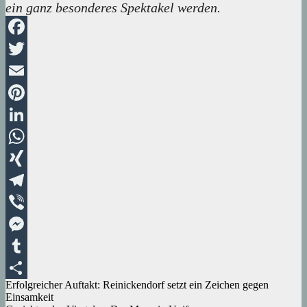
ein ganz besonderes Spektakel werden.
Facebook
Twitter
Email
Pinterest
LinkedIn
WhatsApp
XING
Telegram
Viber
Messenger
Tumblr
Beitragsnavigation
Erfolgreicher Auftakt: Reinickendorf setzt ein Zeichen gegen
Teilen
Einsamkeit