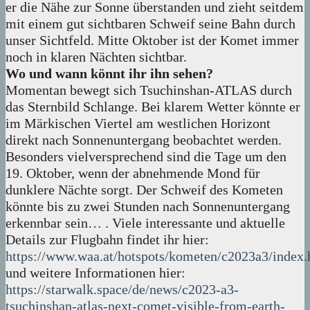
er die Nähe zur Sonne überstanden und zieht seitdem
mit einem gut sichtbaren Schweif seine Bahn durch
unser Sichtfeld. Mitte Oktober ist der Komet immer
noch in klaren Nächten sichtbar.
Wo und wann könnt ihr ihn sehen?
Momentan bewegt sich Tsuchinshan-ATLAS durch
das Sternbild Schlange. Bei klarem Wetter könnte er
im Märkischen Viertel am westlichen Horizont
direkt nach Sonnenuntergang beobachtet werden.
Besonders vielversprechend sind die Tage um den
19. Oktober, wenn der abnehmende Mond für
dunklere Nächte sorgt. Der Schweif des Kometen
könnte bis zu zwei Stunden nach Sonnenuntergang
erkennbar sein… . Viele interessante und aktuelle
Details zur Flugbahn findet ihr hier:
https://www.waa.at/hotspots/kometen/c2023a3/index.
und weitere Informationen hier:
https://starwalk.space/de/news/c2023-a3-
tsuchinshan-atlas-next-comet-visible-from-earth-