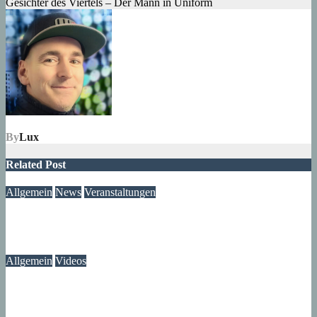
Gesichter des Viertels – Der Mann in Uniform
By
Lux
Related Post
Allgemein
News
Veranstaltungen
Ausstellung „MV KANN KUNST“- im Märkischen Zentrum
06. August 2026
Lux
Allgemein
Videos
Gewitter am Rande vom Märkischen Viertel
06. August 2026
Lux