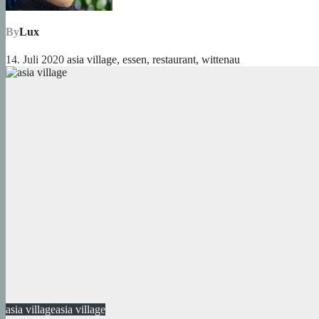
By
Lux
14. Juli 2020
asia village
,
essen
,
restaurant
,
wittenau
asia village
asia village