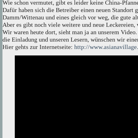
Wie schon vermutet, gibt es leider keine China-Pfann
Dafür haben sich die Betreiber einen neuen Standort
Damm/Wittenau und eines gleich vor weg, die gute alte
Aber es gibt noch viele weitere und neue Leckereien, 
Wir waren heute dort, sieht man ja an unserem Video.
die Einladung und unseren Lesern, wünschen wir ein
Hier gehts zur Internetseite:
http://www.asianavillag