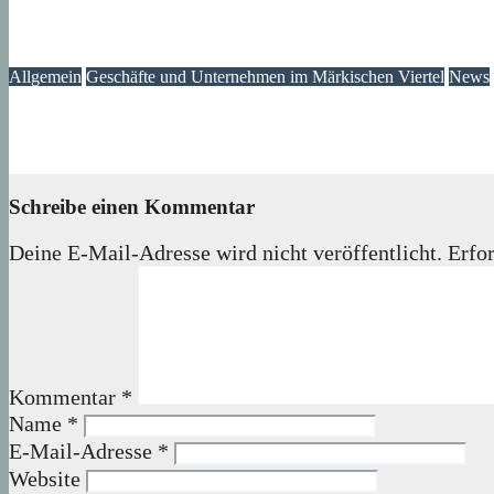
Gartencenter Holland – Märkisches Viertel
05. August 2026
Lux
Allgemein
Geschäfte und Unternehmen im Märkischen Viertel
News
WM Aktion bei RISA Chicken im Märkischen Zentrum
27. Mai 2026
Lux
Schreibe einen Kommentar
Deine E-Mail-Adresse wird nicht veröffentlicht.
Erfor
Kommentar
*
Name
*
E-Mail-Adresse
*
Website