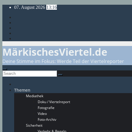
Skip
07. August 2026
13:16
to
content
MärkischesViertel.de
Deine Stimme im Fokus: Werde Teil der Viertelreporter
Themen
Mediathek
Doku / Viertelreport
Fotografie
Video
Foto-Archiv
Sicherheit
Verkehr & Regeln