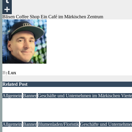
Tumblr
Beitragsnavigation
Blixen Coffee Shop Ein Café im Märkischen Zentrum
Teilen
By
Lux
Related Post
Allgemein
Banner
Geschäfte und Unternehmen im Märkischen Vierte
MOTAWI Bowling am Zerpenschleuser Ring
06. August 2026
Lux
Allgemein
Banner
Blumenladen/Floristik
Geschäfte und Unternehmen