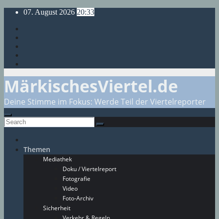
Skip
07. August 2026
20:33
to
content
MärkischesViertel.de
Deine Stimme im Fokus: Werde Teil der Viertelreporter
Themen
Mediathek
Doku / Viertelreport
Fotografie
Video
Foto-Archiv
Sicherheit
Verkehr & Regeln