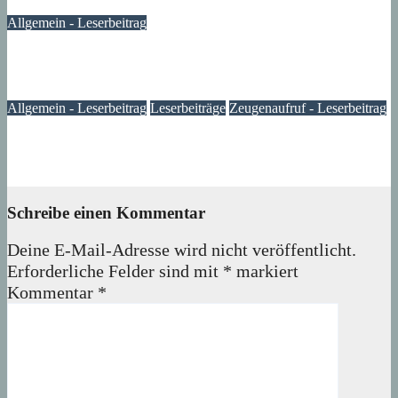
10. Januar 2024
Lux
Allgemein - Leserbeitrag
Müllsammelaktion im Märkischen Viertel – Leserbeitrag
06. Oktober 2023
Lexi
Allgemein - Leserbeitrag
Leserbeiträge
Zeugenaufruf - Leserbeitrag
Dieb bekommt Muffensausen: Kinderfahrrad kehrt zurück
05. Oktober 2023
Verena
Schreibe einen Kommentar
Deine E-Mail-Adresse wird nicht veröffentlicht.
Erforderliche Felder sind mit
*
markiert
Kommentar
*