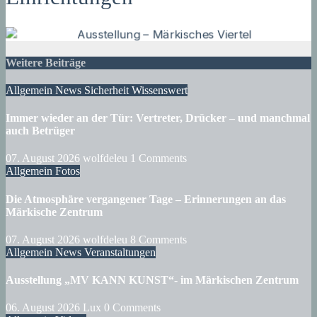
Weitere Beiträge
Allgemein
News
Sicherheit
Wissenswert
Immer wieder an der Tür: Vertreter, Drücker – und manchmal
auch Betrüger
07. August 2026
wolfdeleu
1 Comments
Allgemein
Fotos
Die Atmosphäre vergangener Tage – Erinnerungen an das
Märkische Zentrum
07. August 2026
wolfdeleu
8 Comments
Allgemein
News
Veranstaltungen
Ausstellung „MV KANN KUNST“- im Märkischen Zentrum
06. August 2026
Lux
0 Comments