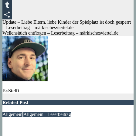
Messenger
Tumblr
Beitragsnavigation
Update – Liebe Eltern, liebe Kinder der Spielplatz ist doch gesperrt
Teilen
– Leserbeitrag – märkischesviertel.de
Wellensittich entflogen – Leserbeitrag – märkischesviertel.de
By
Steffi
Related Post
Allgemein
Allgemein - Leserbeitrag
Ein Fenster zum Frieden – ein Anfang, kein Ende