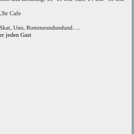
 Uhr Cafe
alt, Skat, Uno, Rommeundundund….
er jeden Gast