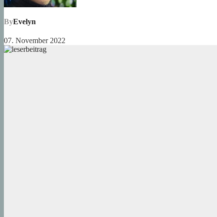
By
Evelyn
07. November 2022