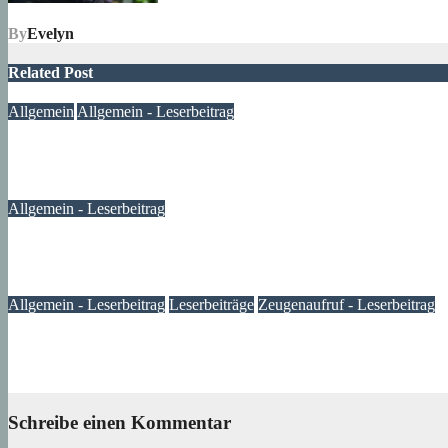
By
Evelyn
Related Post
Allgemein
Allgemein - Leserbeitrag
Ein Fenster zum Frieden – ein Anfang, kein Ende
10. Januar 2024
Lux
Allgemein - Leserbeitrag
Müllsammelaktion im Märkischen Viertel – Leserbeitrag
06. Oktober 2023
Lexi
Allgemein - Leserbeitrag
Leserbeiträge
Zeugenaufruf - Leserbeitrag
Dieb bekommt Muffensausen: Kinderfahrrad kehrt zurück
05. Oktober 2023
Verena
Schreibe einen Kommentar