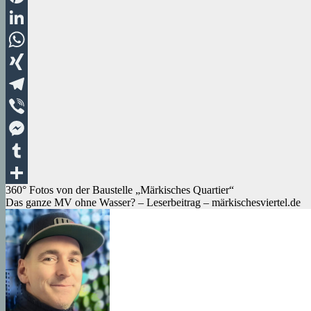
Pinterest
LinkedIn
WhatsApp
XING
Telegram
Viber
Messenger
Tumblr
Beitragsnavigation
360° Fotos von der Baustelle „Märkisches Quartier“
Teilen
Das ganze MV ohne Wasser? – Leserbeitrag – märkischesviertel.de