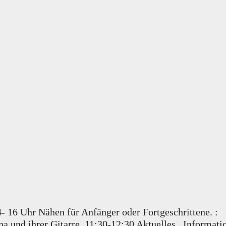
4- 16 Uhr Nähen für Anfänger oder Fortgeschrittene. :
a und ihrer Gitarre. 11:30-12:30 Aktuelles , Informat