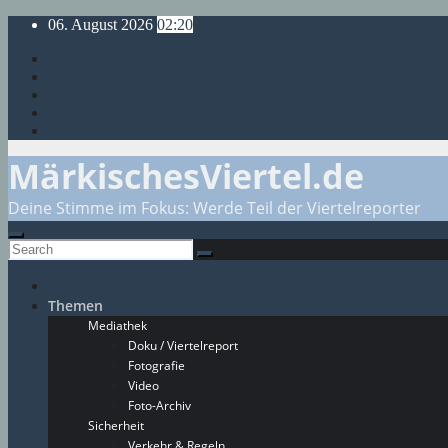
Skip
06. August 2026
02:20
to
content
MärkischesViertel.de
Deine Stimme im Fokus: Werde Teil der Viertelreporter
Themen
Mediathek
Doku / Viertelreport
Fotografie
Video
Foto-Archiv
Sicherheit
Verkehr & Regeln