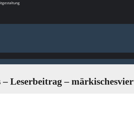
itgestaltung
 Leserbeitrag – märkischesviert