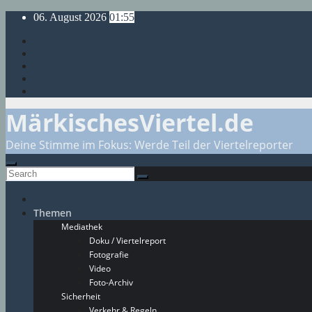
Skip
06. August 2026
01:55
to
content
MärkischesViertel.de
Deine Stimme im Fokus: Werde Teil der Viertelreporter
Themen
Mediathek
Doku / Viertelreport
Fotografie
Video
Foto-Archiv
Sicherheit
Verkehr & Regeln