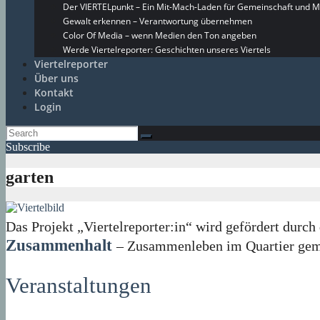
Der VIERTELpunkt – Ein Mit-Mach-Laden für Gemeinschaft und M
Gewalt erkennen – Verantwortung übernehmen
Color Of Media – wenn Medien den Ton angeben
Werde Viertelreporter: Geschichten unseres Viertels
Viertelreporter
Über uns
Kontakt
Login
Subscribe
garten
Das Projekt „Viertelreporter:in“ wird gefördert du
Zusammenhalt
– Zusammenleben im Quartier geme
Veranstaltungen