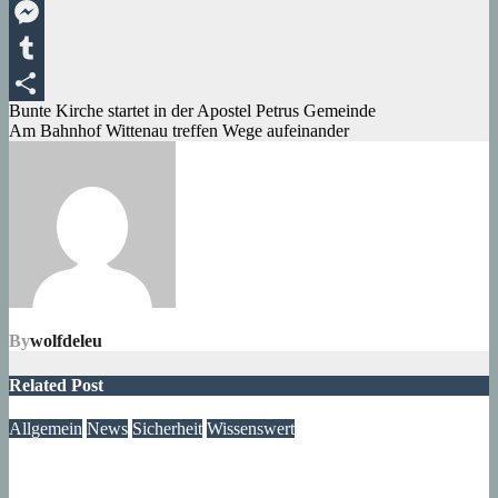
Viber
Messenger
Tumblr
Beitragsnavigation
Bunte Kirche startet in der Apostel Petrus Gemeinde
Teilen
Am Bahnhof Wittenau treffen Wege aufeinander
By
wolfdeleu
Related Post
Allgemein
News
Sicherheit
Wissenswert
Immer wieder an der Tür: Vertreter, Drücker – und manchmal
auch Betrüger