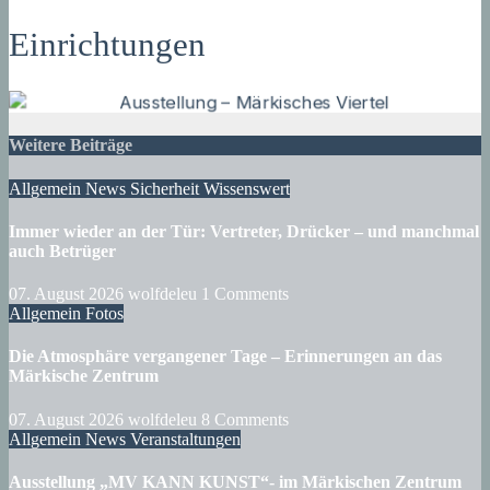
Einrichtungen
Weitere Beiträge
Allgemein
News
Sicherheit
Wissenswert
Immer wieder an der Tür: Vertreter, Drücker – und manchmal
auch Betrüger
07. August 2026
wolfdeleu
1 Comments
Allgemein
Fotos
Die Atmosphäre vergangener Tage – Erinnerungen an das
Märkische Zentrum
07. August 2026
wolfdeleu
8 Comments
Allgemein
News
Veranstaltungen
Ausstellung „MV KANN KUNST“- im Märkischen Zentrum