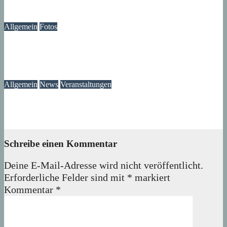
07. August 2026
wolfdeleu
Allgemein
Fotos
Die Atmosphäre vergangener Tage – Erinnerungen an das
Märkische Zentrum
07. August 2026
wolfdeleu
Allgemein
News
Veranstaltungen
Ausstellung „MV KANN KUNST“- im Märkischen Zentrum
06. August 2026
Lux
Schreibe einen Kommentar
Deine E-Mail-Adresse wird nicht veröffentlicht.
Erforderliche Felder sind mit
*
markiert
Kommentar
*