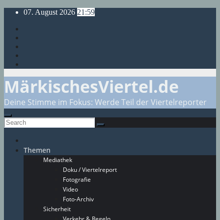
Skip
07. August 2026
21:59
to
content
MärkischesViertel.de
Deine Stimme im Fokus: Werde Teil der Viertelreporter
Themen
Mediathek
Doku / Viertelreport
Fotografie
Video
Foto-Archiv
Sicherheit
Verkehr & Regeln