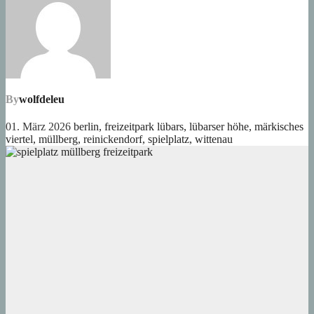
By
wolfdeleu
01. März 2026
berlin
,
freizeitpark lübars
,
lübarser höhe
,
märkisches
viertel
,
müllberg
,
reinickendorf
,
spielplatz
,
wittenau