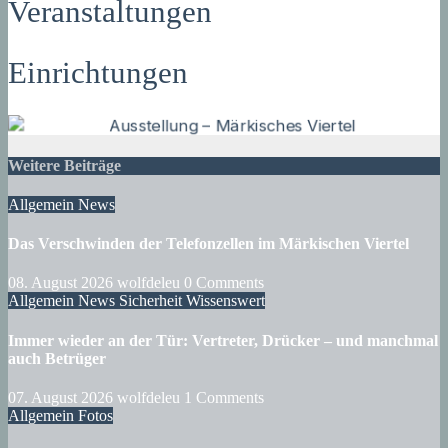
Veranstaltungen
Einrichtungen
Weitere Beiträge
Allgemein
News
Das Verschwinden der Telefonzellen im Märkischen Viertel
08. August 2026
wolfdeleu
0 Comments
Allgemein
News
Sicherheit
Wissenswert
Immer wieder an der Tür: Vertreter, Drücker – und manchmal
auch Betrüger
07. August 2026
wolfdeleu
1 Comments
Allgemein
Fotos