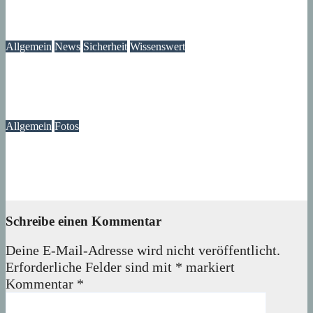
Das Verschwinden der Telefonzellen im Märkischen Viertel
08. August 2026
wolfdeleu
Allgemein
News
Sicherheit
Wissenswert
Immer wieder an der Tür: Vertreter, Drücker – und manchmal
auch Betrüger
07. August 2026
wolfdeleu
Allgemein
Fotos
Die Atmosphäre vergangener Tage – Erinnerungen an das
Märkische Zentrum
07. August 2026
wolfdeleu
Schreibe einen Kommentar
Deine E-Mail-Adresse wird nicht veröffentlicht.
Erforderliche Felder sind mit
*
markiert
Kommentar
*