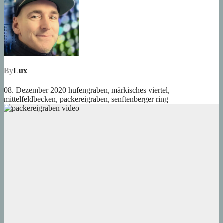
By
Lux
08. Dezember 2020
hufengraben
,
märkisches viertel
,
mittelfeldbecken
,
packereigraben
,
senftenberger ring