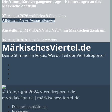
Die Atmosphäre vergangener Tage – Erinnerungen an das
Märkische Zentrum
07. August 2026
wolfdeleu
8 Comments
Allgemein
News
Veranstaltungen
Ausstellung „MV KANN KUNST“- im Märkischen Zentrum
06. August 2026
Lux
0 Comments
MärkischesViertel.de
Deine Stimme im Fokus: Werde Teil der Viertelreporter
© Copyright 2024 viertelreporter.de |
mvredaktion.de | märkischesviertel.de
Datenschutzerklärung
Impressum