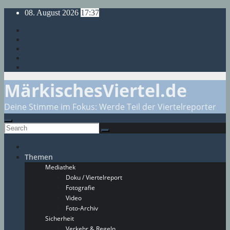
Skip
08. August 2026
17:37
to
content
MärkischesViertel.de
Deine Stimme im Fokus: Werde Teil der Viertelreporter
Themen
Mediathek
Doku / Viertelreport
Fotografie
Video
Foto-Archiv
Sicherheit
Verkehr & Regeln