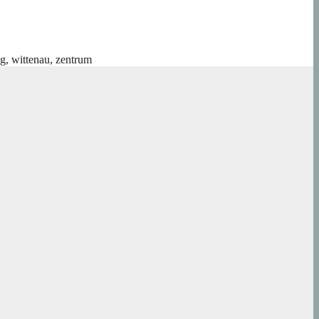
ng
,
wittenau
,
zentrum