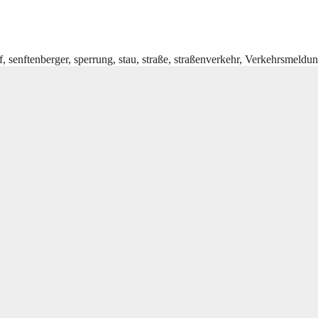
f
,
senftenberger
,
sperrung
,
stau
,
straße
,
straßenverkehr
,
Verkehrsmeldu