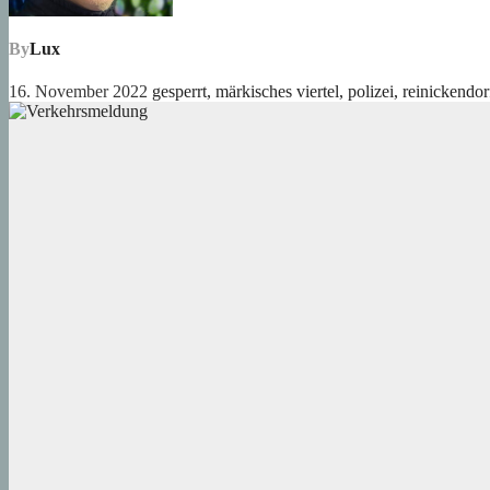
By
Lux
16. November 2022
gesperrt
,
märkisches viertel
,
polizei
,
reinickendor