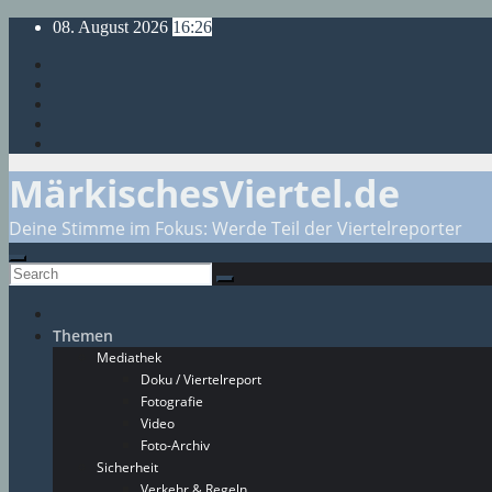
Skip
08. August 2026
16:26
to
content
MärkischesViertel.de
Deine Stimme im Fokus: Werde Teil der Viertelreporter
Themen
Mediathek
Doku / Viertelreport
Fotografie
Video
Foto-Archiv
Sicherheit
Verkehr & Regeln