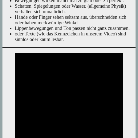
Bewegungen wirken manchmal zu glatt oder zu perfekt.
Schatten, Spiegelungen oder Wasser, (allgemeine Physik)
verhalten sich unnatürlich.
Hände oder Finger sehen seltsam aus, überschneiden sich
oder haben merkwürdige Winkel.
Lippenbewegungen und Ton passen nicht ganz zusammen.
oder Texte (wie das Kennzeichen in unserem Video) sind
sinnlos oder kaum lesbar.