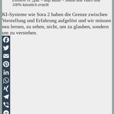
Eminem vs. 2pac – Rap Battle – Sound und Video sind
100% künstlich erstellt
KI-Systeme wie Sora 2 haben die Grenze zwischen
Vorstellung und Erfahrung aufgelöst und wir müssen
neu lernen, zu sehen, nicht, um zu glauben, sondern
um zu verstehen.
Facebook
Twitter
Email
Pinterest
LinkedIn
WhatsApp
XING
Telegram
Viber