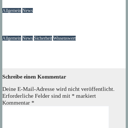
08. August 2026
wolfdeleu
Allgemein
News
Das Verschwinden der Telefonzellen im Märkischen Viertel
08. August 2026
wolfdeleu
Allgemein
News
Sicherheit
Wissenswert
Immer wieder an der Tür: Vertreter, Drücker – und manchmal
auch Betrüger
07. August 2026
wolfdeleu
Schreibe einen Kommentar
Deine E-Mail-Adresse wird nicht veröffentlicht.
Erforderliche Felder sind mit
*
markiert
Kommentar
*