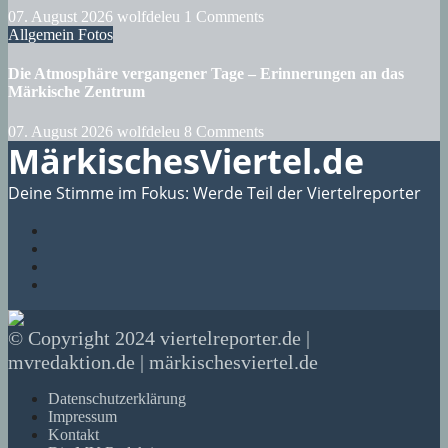
07. August 2026
wolfdeleu
1 Comments
Allgemein
Fotos
Die Atmosphäre vergangener Tage – Erinnerungen an das
Märkische Zentrum
07. August 2026
wolfdeleu
8 Comments
MärkischesViertel.de
Deine Stimme im Fokus: Werde Teil der Viertelreporter
© Copyright 2024 viertelreporter.de |
mvredaktion.de | märkischesviertel.de
Datenschutzerklärung
Impressum
Kontakt