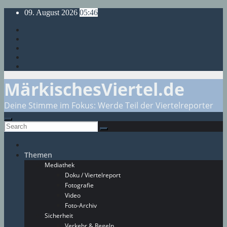
Skip
09. August 2026
05:46
to
content
MärkischesViertel.de
Deine Stimme im Fokus: Werde Teil der Viertelreporter
Themen
Mediathek
Doku / Viertelreport
Fotografie
Video
Foto-Archiv
Sicherheit
Verkehr & Regeln