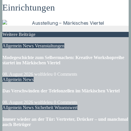
Einrichtungen
Weitere Beiträge
Allgemein
News
Veranstaltungen
Modegeschichte zum Selbermachen: Kreative Workshopreihe
startet im Märkischen Viertel
08. August 2026
wolfdeleu
0 Comments
Allgemein
News
Das Verschwinden der Telefonzellen im Märkischen Viertel
08. August 2026
wolfdeleu
0 Comments
Allgemein
News
Sicherheit
Wissenswert
Immer wieder an der Tür: Vertreter, Drücker – und manchmal
auch Betrüger