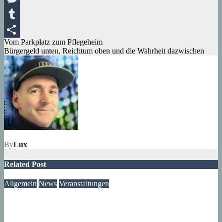
Messenger
Tumblr
Beitragsnavigation
Vom Parkplatz zum Pflegeheim
Teilen
Bürgergeld unten, Reichtum oben und die Wahrheit dazwischen
By
Lux
Related Post
Allgemein
News
Veranstaltungen
Modegeschichte zum Selbermachen: Kreative Workshopreihe
startet im Märkischen Viertel