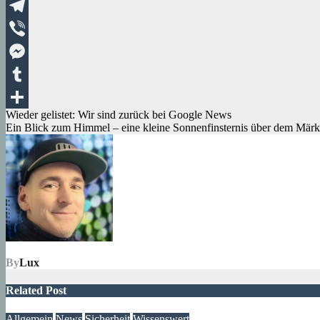
XING
Telegram
Viber
Messenger
Tumblr
Beitragsnavigation
Wieder gelistet: Wir sind zurück bei Google News
Teilen
Ein Blick zum Himmel – eine kleine Sonnenfinsternis über dem Märki
By
Lux
Related Post
Allgemein
News
Sicherheit
Wissenswert