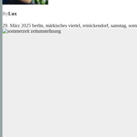
By
Lux
29. März 2025
berlin
,
märkisches viertel
,
reinickendorf
,
samstag
,
som