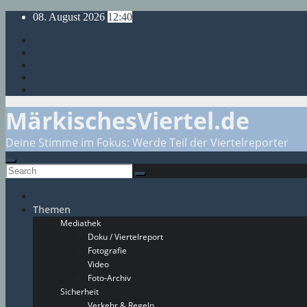
Skip
08. August 2026
12:40
to
content
MärkischesViertel.de
Deine Stimme im Fokus: Werde Teil der Viertelreporter
Themen
Mediathek
Doku / Viertelreport
Fotografie
Video
Foto-Archiv
Sicherheit
Verkehr & Regeln