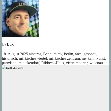
By
Lux
18. August 2025
albatros
,
Benn im mv
,
berlin
,
face
,
gesobau
,
historisch
,
märkisches viertel
,
märkisches zentrum
,
mv kann kunst
,
partyland
,
reinickendorf
,
Ribbeck-Haus
,
viertelreporter
,
wittenau