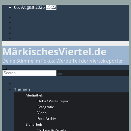
Skip
06. August 2026
15:22
to
content
MärkischesViertel.de
Deine Stimme im Fokus: Werde Teil der Viertelreporter
Themen
Mediathek
Doku / Viertelreport
Fotografie
Video
Foto-Archiv
Sicherheit
Verkehr & Regeln