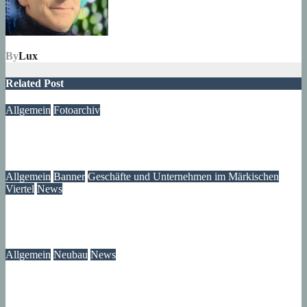
By
Lux
Related Post
Allgemein
Fotoarchiv
Märkisches Viertel Archiv – Jetzt über 40.000 Bilder
06. August 2026
wolfdeleu
Allgemein
Banner
Geschäfte und Unternehmen im Märkischen
Viertel
News
MOTAWI Bowling am Zerpenschleuser Ring
06. August 2026
Lux
Allgemein
Neubau
News
Neubau-Update: Wohnprojekt am Wilhelmsruher Damm