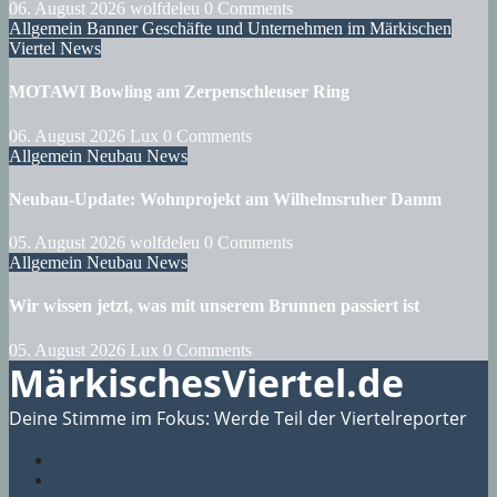
06. August 2026
wolfdeleu
0 Comments
Allgemein
Banner
Geschäfte und Unternehmen im Märkischen
Viertel
News
MOTAWI Bowling am Zerpenschleuser Ring
06. August 2026
Lux
0 Comments
Allgemein
Neubau
News
Neubau-Update: Wohnprojekt am Wilhelmsruher Damm
05. August 2026
wolfdeleu
0 Comments
Allgemein
Neubau
News
Wir wissen jetzt, was mit unserem Brunnen passiert ist
05. August 2026
Lux
0 Comments
MärkischesViertel.de
Deine Stimme im Fokus: Werde Teil der Viertelreporter