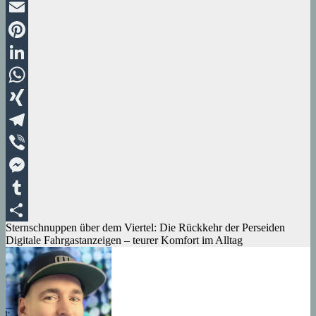
Twitter
Email
Pinterest
LinkedIn
WhatsApp
XING
Telegram
Viber
Messenger
Tumblr
Beitragsnavigation
Sternschnuppen über dem Viertel: Die Rückkehr der Perseiden
Teilen
Digitale Fahrgastanzeigen – teurer Komfort im Alltag