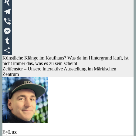
WhatsApp
XING
Telegram
Viber
Messenger
Tumblr
Beitragsnavigation
Künstliche Klänge im Kaufhaus? Was da im Hintergrund läuft, ist
Teilen
nicht immer das, was es zu sein scheint
Zeitfenster – Unsere Interaktive Ausstellung im Märkischen
Zentrum
By
Lux