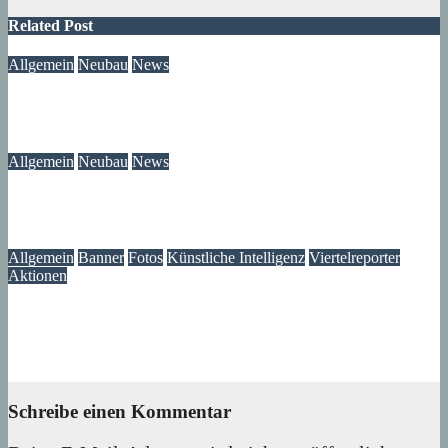
Related Post
Allgemein
Neubau
News
Neubau-Update: Wohnprojekt am Wilhelmsruher Damm
05. August 2026
wolfdeleu
Allgemein
Neubau
News
Wir wissen jetzt, was mit unserem Brunnen passiert ist
05. August 2026
Lux
Allgemein
Banner
Fotos
Künstliche Intelligenz
Viertelreporter
Aktionen
Ein Fenster in die Vergangenheit: Wir restaurieren Historische
Aufnahmen aus dem Märkischen Viertel
04. August 2026
Lux
Schreibe einen Kommentar