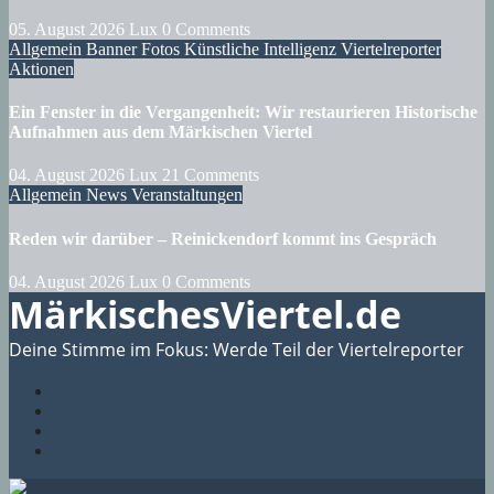
05. August 2026
Lux
0 Comments
Allgemein
Banner
Fotos
Künstliche Intelligenz
Viertelreporter
Aktionen
Ein Fenster in die Vergangenheit: Wir restaurieren Historische
Aufnahmen aus dem Märkischen Viertel
04. August 2026
Lux
21 Comments
Allgemein
News
Veranstaltungen
Reden wir darüber – Reinickendorf kommt ins Gespräch
04. August 2026
Lux
0 Comments
MärkischesViertel.de
Deine Stimme im Fokus: Werde Teil der Viertelreporter