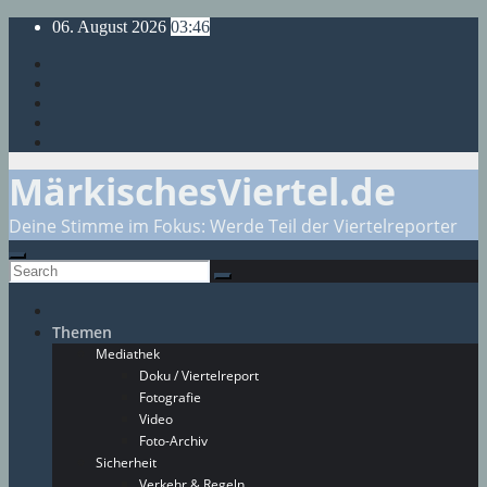
Skip
06. August 2026
03:46
to
content
MärkischesViertel.de
Deine Stimme im Fokus: Werde Teil der Viertelreporter
Themen
Mediathek
Doku / Viertelreport
Fotografie
Video
Foto-Archiv
Sicherheit
Verkehr & Regeln