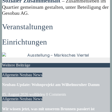
Sozialer Zusammenhalt
– Zusammenleben im
Quartier gemeinsam gestalten, unter Beteiligung der
Gesobau AG.
Veranstaltungen
Einrichtungen
Weitere Beiträge
Allgemein
Neubau
News
Neubau-Update: Wohnprojekt am Wilhelmsruher Damm
05. August 2026
wolfdeleu
0 Comments
Allgemein
Neubau
News
Wir wissen jetzt, was mit unserem Brunnen passiert ist