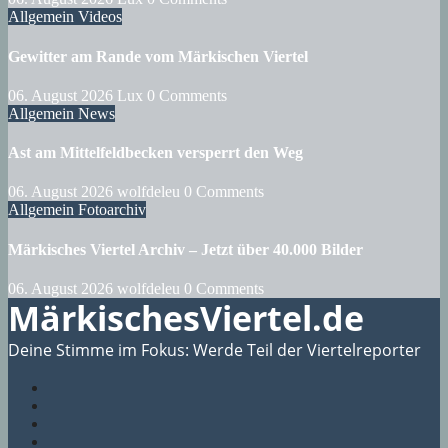
Allgemein
Videos
Gewitter am Rande vom Märkischen Viertel
06. August 2026
Lux
0 Comments
Allgemein
News
Ast am Mittelfeldbecken versperrt den Weg
06. August 2026
wolfdeleu
0 Comments
Allgemein
Fotoarchiv
Märkisches Viertel Archiv – Jetzt über 40.000 Bilder
06. August 2026
wolfdeleu
0 Comments
MärkischesViertel.de
Deine Stimme im Fokus: Werde Teil der Viertelreporter