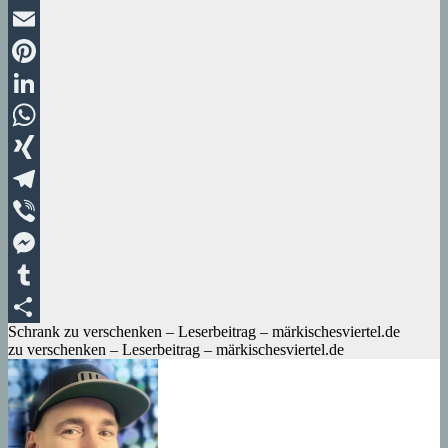
Twitter
Email
Pinterest
LinkedIn
WhatsApp
XING
Telegram
Viber
Messenger
Tumblr
Beitragsnavigation
Schrank zu verschenken – Leserbeitrag – märkischesviertel.de
Teilen
zu verschenken – Leserbeitrag – märkischesviertel.de