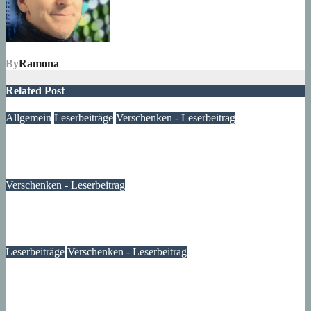
By
Ramona
Related Post
Allgemein
Leserbeiträge
Verschenken - Leserbeitrag
Zu verschenken – Sachspende für meine Nachbarschaft
03. Juli 2024
Lux
Verschenken - Leserbeitrag
Habe wieder was zu verschenken – Leserbeitrag
29. September 2023
Lux
Leserbeiträge
Verschenken - Leserbeitrag
Sideboard/Komode – Leserbeitrag
04. September 2023
Monika