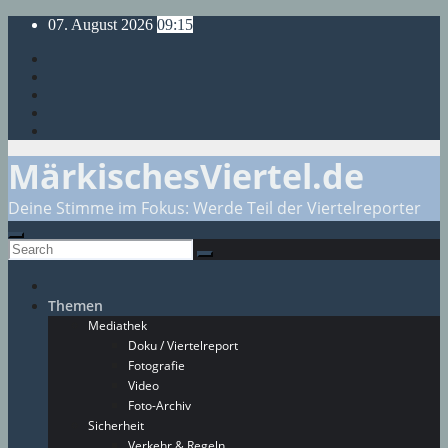
Skip
07. August 2026
09:15
to
content
MärkischesViertel.de
Deine Stimme im Fokus: Werde Teil der Viertelreporter
Themen
Mediathek
Doku / Viertelreport
Fotografie
Video
Foto-Archiv
Sicherheit
Verkehr & Regeln