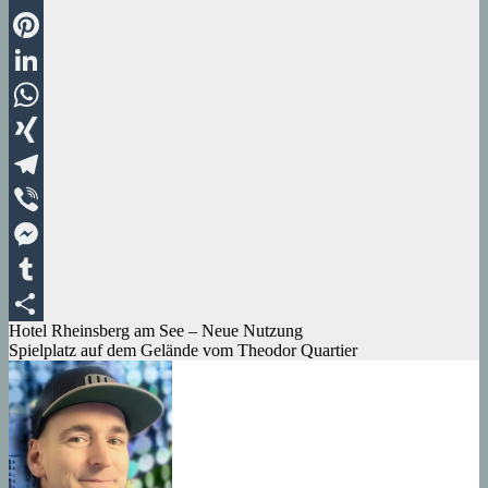
Email
Pinterest
LinkedIn
WhatsApp
XING
Telegram
Viber
Messenger
Tumblr
Beitragsnavigation
Hotel Rheinsberg am See – Neue Nutzung
Teilen
Spielplatz auf dem Gelände vom Theodor Quartier