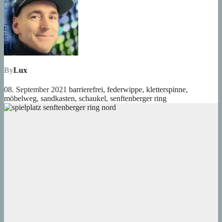
By
Lux
08. September 2021
barrierefrei
,
federwippe
,
kletterspinne
,
möbelweg
,
sandkasten
,
schaukel
,
senftenberger ring