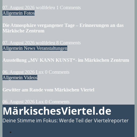
07. August 2026
wolfdeleu
1 Comments
Allgemein
Fotos
Die Atmosphäre vergangener Tage – Erinnerungen an das
Märkische Zentrum
07. August 2026
wolfdeleu
8 Comments
Allgemein
News
Veranstaltungen
Ausstellung „MV KANN KUNST“- im Märkischen Zentrum
06. August 2026
Lux
0 Comments
Allgemein
Videos
Gewitter am Rande vom Märkischen Viertel
06. August 2026
Lux
0 Comments
MärkischesViertel.de
Deine Stimme im Fokus: Werde Teil der Viertelreporter