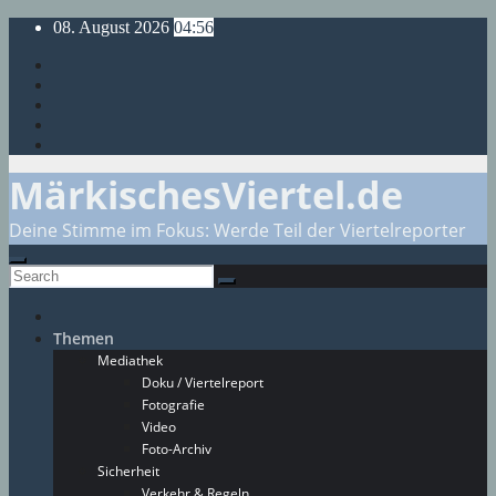
Skip
08. August 2026
04:56
to
content
MärkischesViertel.de
Deine Stimme im Fokus: Werde Teil der Viertelreporter
Themen
Mediathek
Doku / Viertelreport
Fotografie
Video
Foto-Archiv
Sicherheit
Verkehr & Regeln