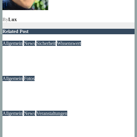
By
Lux
Related Post
Allgemein
News
Sicherheit
Wissenswert
Immer wieder an der Tür: Vertreter, Drücker – und manchmal
auch Betrüger
07. August 2026
wolfdeleu
Allgemein
Fotos
Die Atmosphäre vergangener Tage – Erinnerungen an das
Märkische Zentrum
07. August 2026
wolfdeleu
Allgemein
News
Veranstaltungen
Ausstellung „MV KANN KUNST“- im Märkischen Zentrum